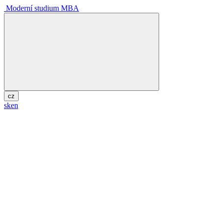
Moderní studium MBA
cz
sk
en