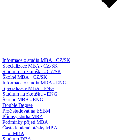
Informace o studiu MBA - CZ/SK
Specializace MBA - CZ/SK
Studium na zkoušku - CZ/SK
Školné MBA - CZ/SK
Informace o studiu MBA - ENG
Specializace MBA - ENG
Studium na zkoušku - ENG
Školné MBA - ENG
Double Degree
Proč studovat na ESBM
Přínosy studia MBA
Podmínky přijetí MBA
Často kladené otázky MBA
Titul MBA
Studium DBA