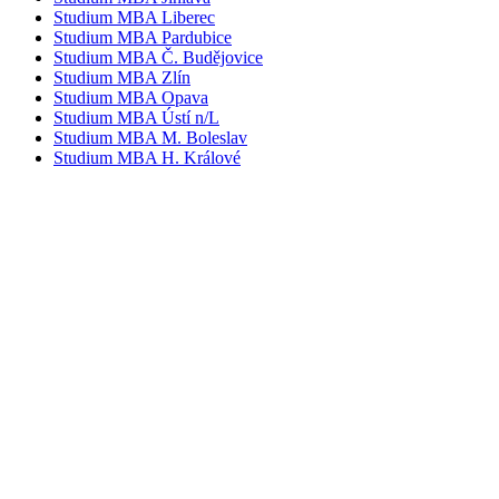
Studium MBA Liberec
Studium MBA Pardubice
Studium MBA Č. Budějovice
Studium MBA Zlín
Studium MBA Opava
Studium MBA Ústí n/L
Studium MBA M. Boleslav
Studium MBA H. Králové