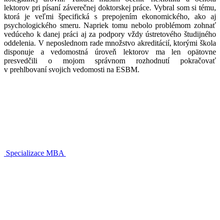
lektorov pri písaní záverečnej doktorskej práce. Vybral som si tému,
ktorá je veľmi špecifická s prepojením ekonomického, ako aj
psychologického smeru. Napriek tomu nebolo problémom zohnať
vedúceho k danej práci aj za podpory vždy ústretového študijného
oddelenia. V neposlednom rade množstvo akreditácií, ktorými škola
disponuje a vedomostná úroveň lektorov ma len opätovne
presvedčili o mojom správnom rozhodnutí pokračovať
v prehlbovaní svojich vedomosti na ESBM.
Specializace MBA