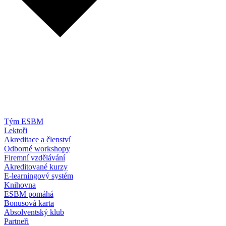
Tým ESBM
Lektoři
Akreditace a členství
Odborné workshopy
Firemní vzdělávání
Akreditované kurzy
E-learningový systém
Knihovna
ESBM pomáhá
Bonusová karta
Absolventský klub
Partneři