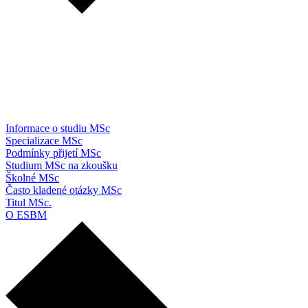
Informace o studiu MSc
Specializace MSc
Podmínky přijetí MSc
Studium MSc na zkoušku
Školné MSc
Často kladené otázky MSc
Titul MSc.
O ESBM