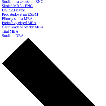
Studium na zkoušku - ENG
Školné MBA - ENG
Double Degree
Proč studovat na ESBM
Přínosy studia MBA
Podmínky přijetí MBA
Často kladené otázky MBA
Titul MBA
Studium DBA