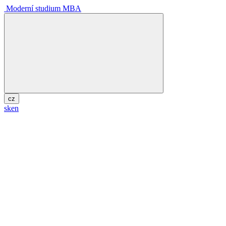
Moderní studium MBA
cz
sk
en