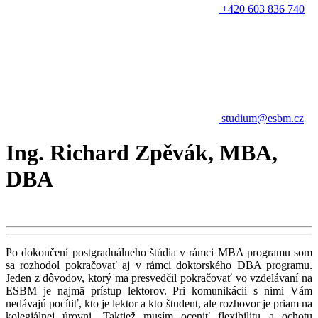
+420 603 836 740
studium@esbm.cz
Ing. Richard Zpěvák, MBA,
DBA
Po dokončení postgraduálneho štúdia v rámci MBA programu som
sa rozhodol pokračovať aj v rámci doktorského DBA programu.
Jeden z dôvodov, ktorý ma presvedčil pokračovať vo vzdelávaní na
ESBM je najmä prístup lektorov. Pri komunikácii s nimi Vám
nedávajú pocítiť, kto je lektor a kto študent, ale rozhovor je priam na
kolegiálnej úrovni. Taktiež musím oceniť flexibilitu a ochotu