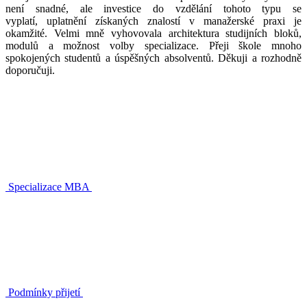
není snadné, ale investice do vzdělání tohoto typu se
vyplatí, uplatnění získaných znalostí v manažerské praxi je
okamžité. Velmi mně vyhovovala architektura studijních bloků,
modulů a možnost volby specializace. Přeji škole mnoho
spokojených studentů a úspěšných absolventů. Děkuji a rozhodně
doporučuji.
Specializace MBA
Podmínky přijetí