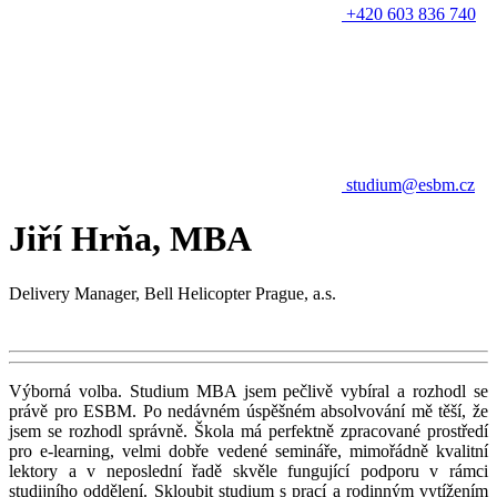
+420 603 836 740
studium@esbm.cz
Jiří Hrňa, MBA
Delivery Manager, Bell Helicopter Prague, a.s.
Výborná volba. Studium MBA jsem pečlivě vybíral a rozhodl se
právě pro ESBM. Po nedávném úspěšném absolvování mě těší, že
jsem se rozhodl správně. Škola má perfektně zpracované prostředí
pro e-learning, velmi dobře vedené semináře, mimořádně kvalitní
lektory a v neposlední řadě skvěle fungující podporu v rámci
studijního oddělení. Skloubit studium s prací a rodinným vytížením