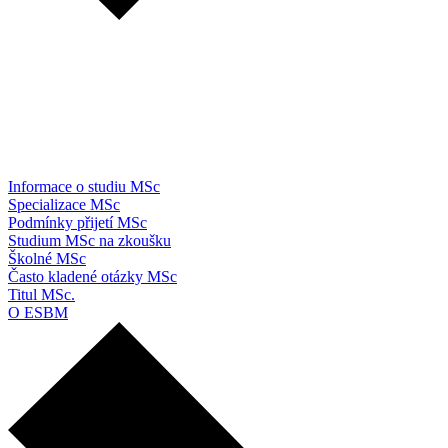
Informace o studiu MSc
Specializace MSc
Podmínky přijetí MSc
Studium MSc na zkoušku
Školné MSc
Často kladené otázky MSc
Titul MSc.
O ESBM