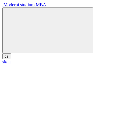
Moderní studium MBA
cz
sk
en