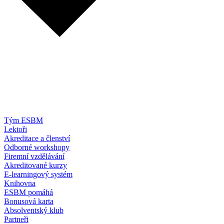
Tým ESBM
Lektoři
Akreditace a členství
Odborné workshopy
Firemní vzdělávání
Akreditované kurzy
E-learningový systém
Knihovna
ESBM pomáhá
Bonusová karta
Absolventský klub
Partneři