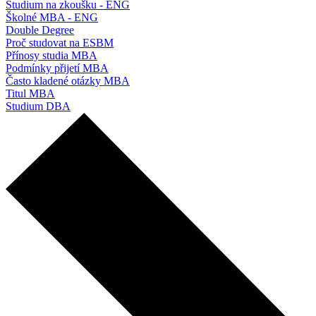
Studium na zkoušku - ENG
Školné MBA - ENG
Double Degree
Proč studovat na ESBM
Přínosy studia MBA
Podmínky přijetí MBA
Často kladené otázky MBA
Titul MBA
Studium DBA