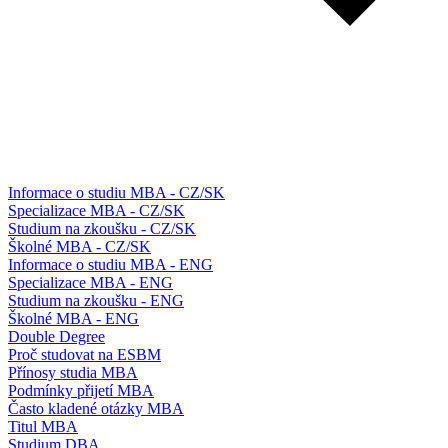
Informace o studiu MBA - CZ/SK
Specializace MBA - CZ/SK
Studium na zkoušku - CZ/SK
Školné MBA - CZ/SK
Informace o studiu MBA - ENG
Specializace MBA - ENG
Studium na zkoušku - ENG
Školné MBA - ENG
Double Degree
Proč studovat na ESBM
Přínosy studia MBA
Podmínky přijetí MBA
Často kladené otázky MBA
Titul MBA
Studium DBA