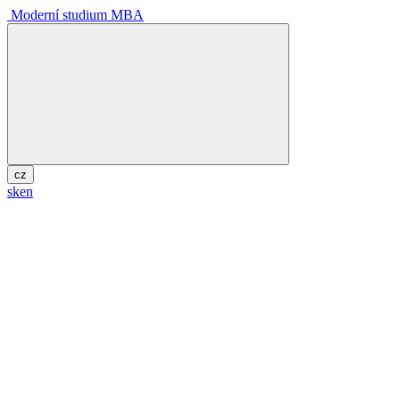
Moderní studium MBA
cz
sk
en