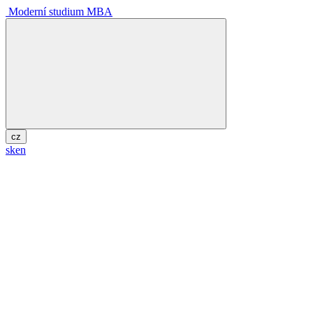
Moderní studium MBA
cz
sk
en