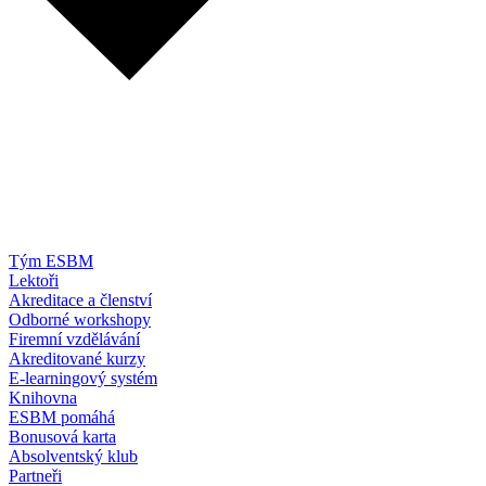
Tým ESBM
Lektoři
Akreditace a členství
Odborné workshopy
Firemní vzdělávání
Akreditované kurzy
E-learningový systém
Knihovna
ESBM pomáhá
Bonusová karta
Absolventský klub
Partneři