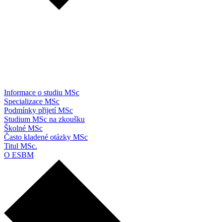
Informace o studiu MSc
Specializace MSc
Podmínky přijetí MSc
Studium MSc na zkoušku
Školné MSc
Často kladené otázky MSc
Titul MSc.
O ESBM