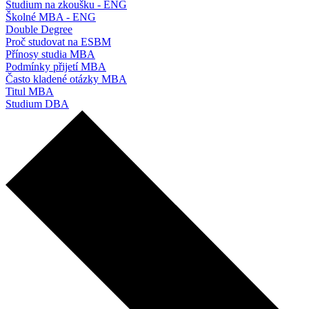
Studium na zkoušku - ENG
Školné MBA - ENG
Double Degree
Proč studovat na ESBM
Přínosy studia MBA
Podmínky přijetí MBA
Často kladené otázky MBA
Titul MBA
Studium DBA