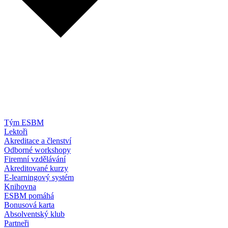
Tým ESBM
Lektoři
Akreditace a členství
Odborné workshopy
Firemní vzdělávání
Akreditované kurzy
E-learningový systém
Knihovna
ESBM pomáhá
Bonusová karta
Absolventský klub
Partneři