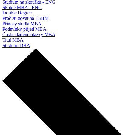
Studium na zkoušku - ENG
Školné MBA - ENG
Double Degree
Proč studovat na ESBM
Přínosy studia MBA
Podmínky přijetí MBA
Často kladené otázky MBA
Titul MBA
Studium DBA