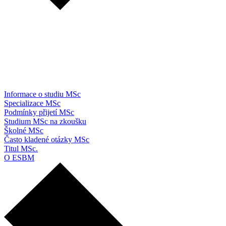
Informace o studiu MSc
Specializace MSc
Podmínky přijetí MSc
Studium MSc na zkoušku
Školné MSc
Často kladené otázky MSc
Titul MSc.
O ESBM