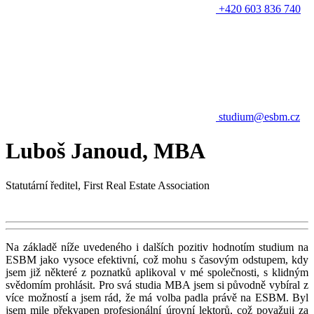
+420 603 836 740
studium@esbm.cz
Luboš Janoud, MBA
Statutární ředitel, First Real Estate Association
Na základě níže uvedeného i dalších pozitiv hodnotím studium na
ESBM jako vysoce efektivní, což mohu s časovým odstupem, kdy
jsem již některé z poznatků aplikoval v mé společnosti, s klidným
svědomím prohlásit. Pro svá studia MBA jsem si původně vybíral z
více možností a jsem rád, že má volba padla právě na ESBM. Byl
jsem mile překvapen profesionální úrovní lektorů, což považuji za