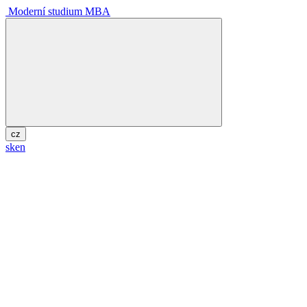
Moderní studium MBA
cz
sk
en