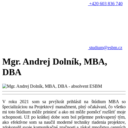
+420 603 836 740
studium@esbm.cz
Mgr. Andrej Dolník, MBA,
DBA
V roku 2021 som sa prvýkrát prihlásil na štúdium MBA so
špecializáciou na Projektový manažment, plný očakávaní, čo všetko
mi toto štúdium môže priniesť a ako mi môže pomôcť rozšíriť moje
schopnosti. Už po krátkej dobe som bol príjemne prekvapený tým,
ako efektívne som sa naučil moderné techniky riadenia projektov,
zdokonalil svoje komunikačné zručnosti a získal množstvo cenných