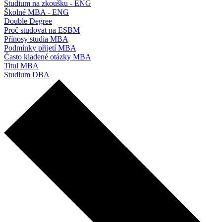
Studium na zkoušku - ENG
Školné MBA - ENG
Double Degree
Proč studovat na ESBM
Přínosy studia MBA
Podmínky přijetí MBA
Často kladené otázky MBA
Titul MBA
Studium DBA