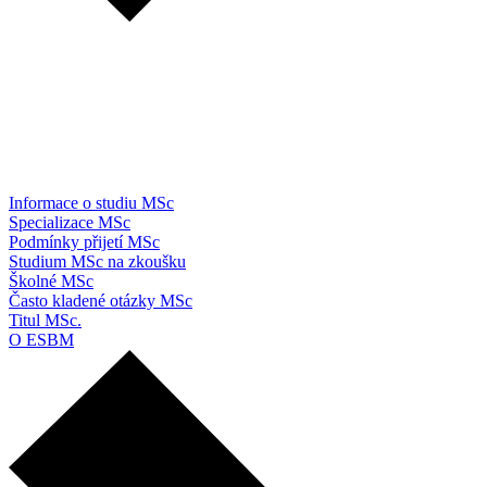
Informace o studiu MSc
Specializace MSc
Podmínky přijetí MSc
Studium MSc na zkoušku
Školné MSc
Často kladené otázky MSc
Titul MSc.
O ESBM