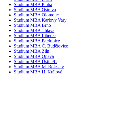
Studium MBA Praha
Studium MBA Ostrava
Studium MBA Olomouc
Studium MBA Karlovy Vary
Studium MBA Brno
Studium MBA Jihlava
Studium MBA Liberec
Studium MBA Pardubice
Studium MBA Č. Budějovice
Studium MBA Zlín
Studium MBA Opava
Studium MBA Ústí n/L
Studium MBA M. Boleslav
Studium MBA H. Králové