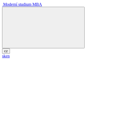
Moderní studium MBA
cz
sk
en