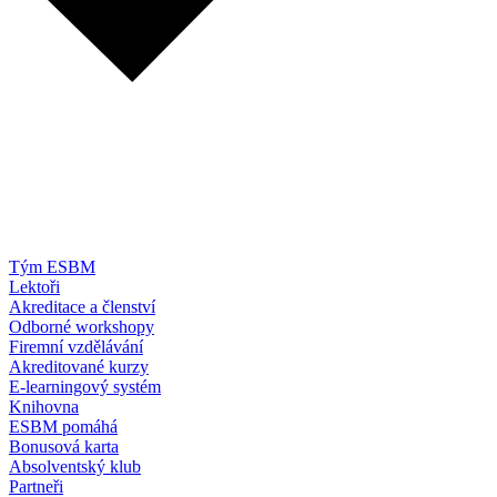
Tým ESBM
Lektoři
Akreditace a členství
Odborné workshopy
Firemní vzdělávání
Akreditované kurzy
E-learningový systém
Knihovna
ESBM pomáhá
Bonusová karta
Absolventský klub
Partneři