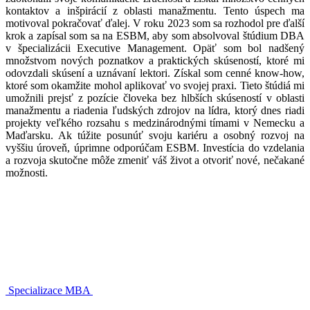
kontaktov a inšpirácií z oblasti manažmentu. Tento úspech ma
motivoval pokračovať ďalej. V roku 2023 som sa rozhodol pre ďalší
krok a zapísal som sa na ESBM, aby som absolvoval štúdium DBA
v špecializácii Executive Management. Opäť som bol nadšený
množstvom nových poznatkov a praktických skúseností, ktoré mi
odovzdali skúsení a uznávaní lektori. Získal som cenné know-how,
ktoré som okamžite mohol aplikovať vo svojej praxi. Tieto štúdiá mi
umožnili prejsť z pozície človeka bez hlbších skúseností v oblasti
manažmentu a riadenia ľudských zdrojov na lídra, ktorý dnes riadi
projekty veľkého rozsahu s medzinárodnými tímami v Nemecku a
Maďarsku. Ak túžite posunúť svoju kariéru a osobný rozvoj na
vyššiu úroveň, úprimne odporúčam ESBM. Investícia do vzdelania
a rozvoja skutočne môže zmeniť váš život a otvoriť nové, nečakané
možnosti.
Specializace MBA