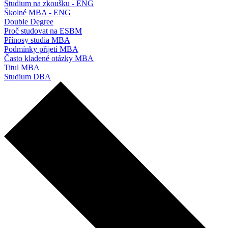
Studium na zkoušku - ENG
Školné MBA - ENG
Double Degree
Proč studovat na ESBM
Přínosy studia MBA
Podmínky přijetí MBA
Často kladené otázky MBA
Titul MBA
Studium DBA