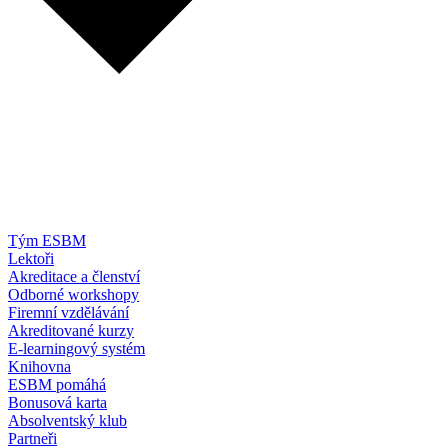
Tým ESBM
Lektoři
Akreditace a členství
Odborné workshopy
Firemní vzdělávání
Akreditované kurzy
E-learningový systém
Knihovna
ESBM pomáhá
Bonusová karta
Absolventský klub
Partneři