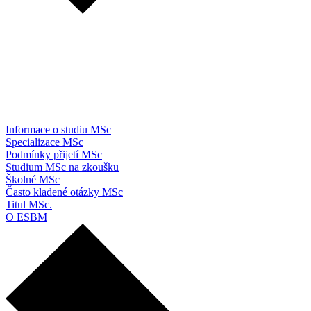
Informace o studiu MSc
Specializace MSc
Podmínky přijetí MSc
Studium MSc na zkoušku
Školné MSc
Často kladené otázky MSc
Titul MSc.
O ESBM