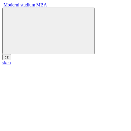
Moderní studium MBA
cz
sk
en