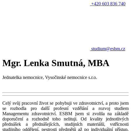
+420 603 836 740
studium@esbm.cz
Mgr. Lenka Smutná, MBA
Jednatelka nemocnice, Vysočinské nemocnice s.r.o.
Celý svůj pracovní život se pohybuji ve zdravotnictví, a proto jsem
se rozhodla pro další profesní vzdělání a rozvoj studiem
Managementu zdravotnictví. ESBM jsem si zvolila na základě
doporučení a rozhodně toho nelituji. Od kvality jednotlivých
přednášek a přednášejících, studijních materiálů, vstřícnosti
studijního oddělení, pestrosti předmětů až po individuální přístup,