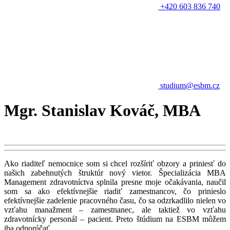
+420 603 836 740
studium@esbm.cz
Mgr. Stanislav Kováč, MBA
Ako riaditeľ nemocnice som si chcel rozšíriť obzory a priniesť do
našich zabehnutých štruktúr nový vietor. Špecializácia MBA
Management zdravotníctva splnila presne moje očakávania, naučil
som sa ako efektívnejšie riadiť zamestnancov, čo prinieslo
efektívnejšie zadelenie pracovného času, čo sa odzrkadlilo nielen vo
vzťahu manažment – zamestnanec, ale taktiež vo vzťahu
zdravotnícky personál – pacient. Preto štúdium na ESBM môžem
iba odporúčať.