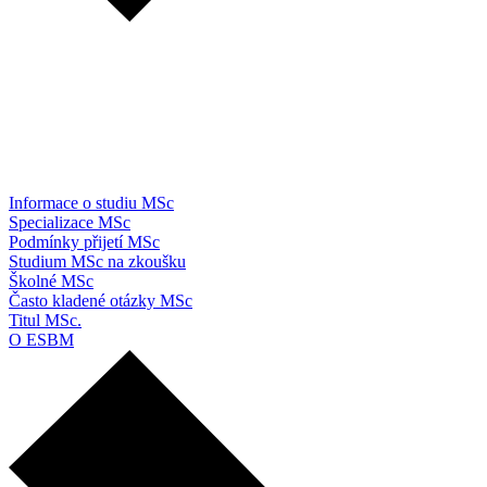
Informace o studiu MSc
Specializace MSc
Podmínky přijetí MSc
Studium MSc na zkoušku
Školné MSc
Často kladené otázky MSc
Titul MSc.
O ESBM