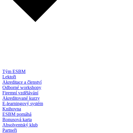
Tým ESBM
Lektoři
Akreditace a členství
Odborné workshopy
Firemní vzdělávání
Akreditované kurzy
E-learningový systém
Knihovna
ESBM pomáhá
Bonusová karta
Absolventský klub
Partneři