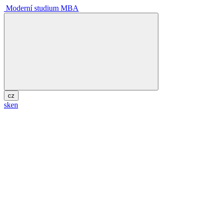
Moderní studium MBA
cz
sk
en