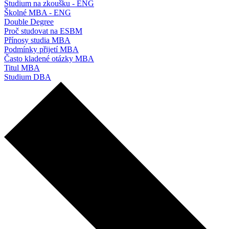
Studium na zkoušku - ENG
Školné MBA - ENG
Double Degree
Proč studovat na ESBM
Přínosy studia MBA
Podmínky přijetí MBA
Často kladené otázky MBA
Titul MBA
Studium DBA