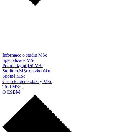
Informace o studiu MSc
Specializace MSc
Podmínky přijetí MSc
Studium MSc na zkoušku
Školné MSc
Často kladené otázky MSc
Titul MSc.
O ESBM