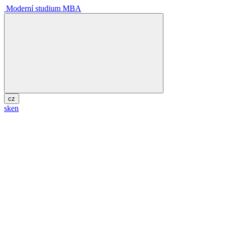
Moderní studium MBA
cz
sk
en