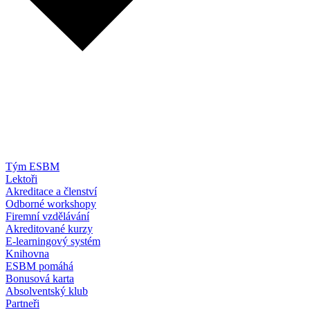
Tým ESBM
Lektoři
Akreditace a členství
Odborné workshopy
Firemní vzdělávání
Akreditované kurzy
E-learningový systém
Knihovna
ESBM pomáhá
Bonusová karta
Absolventský klub
Partneři