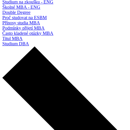
Studium na zkoušku - ENG
Školné MBA - ENG
Double Degree
Proč studovat na ESBM
Přínosy studia MBA
Podmínky přijetí MBA
Často kladené otázky MBA
Titul MBA
Studium DBA