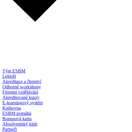
Tým ESBM
Lektoři
Akreditace a členství
Odborné workshopy
Firemní vzdělávání
Akreditované kurzy
E-learningový systém
Knihovna
ESBM pomáhá
Bonusová karta
Absolventský klub
Partneři