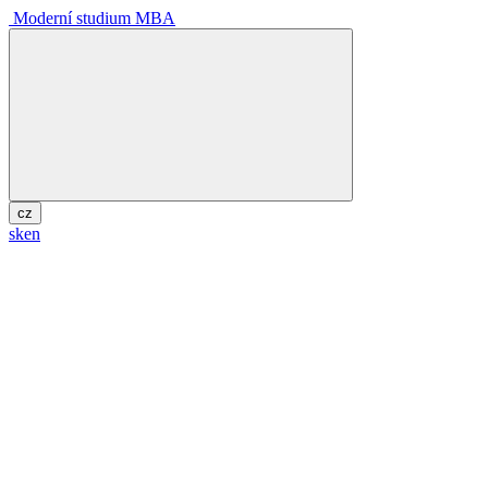
Moderní studium MBA
cz
sk
en