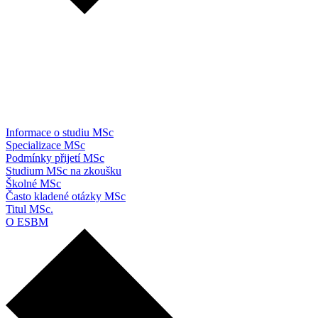
Informace o studiu MSc
Specializace MSc
Podmínky přijetí MSc
Studium MSc na zkoušku
Školné MSc
Často kladené otázky MSc
Titul MSc.
O ESBM