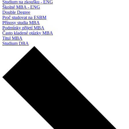
Studium na zkoušku - ENG
Školné MBA - ENG
Double Degree
Proč studovat na ESBM
Přínosy studia MBA
Podmínky přijetí MBA
Často kladené otázky MBA
Titul MBA
Studium DBA