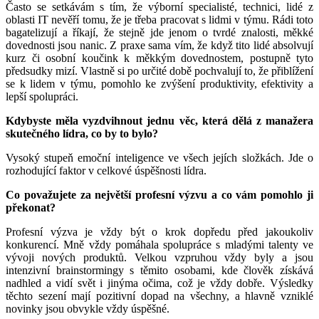
Často se setkávám s tím, že výborní specialisté, technici, lidé z
oblasti IT nevěří tomu, že je třeba pracovat s lidmi v týmu. Rádi toto
bagatelizují a říkají, že stejně jde jenom o tvrdé znalosti, měkké
dovednosti jsou nanic. Z praxe sama vím, že když tito lidé absolvují
kurz či osobní koučink k měkkým dovednostem, postupně tyto
předsudky mizí. Vlastně si po určité době pochvalují to, že přiblížení
se k lidem v týmu, pomohlo ke zvýšení produktivity, efektivity a
lepší spolupráci.
Kdybyste měla vyzdvihnout jednu věc, která dělá z manažera
skutečného lídra, co by to bylo?
Vysoký stupeň emoční inteligence ve všech jejích složkách. Jde o
rozhodující faktor v celkové úspěšnosti lídra.
Co považujete za největší profesní výzvu a co vám pomohlo ji
překonat?
Profesní výzva je vždy být o krok dopředu před jakoukoliv
konkurencí. Mně vždy pomáhala spolupráce s mladými talenty ve
vývoji nových produktů. Velkou vzpruhou vždy byly a jsou
intenzivní brainstormingy s těmito osobami, kde člověk získává
nadhled a vidí svět i jinýma očima, což je vždy dobře. Výsledky
těchto sezení mají pozitivní dopad na všechny, a hlavně vzniklé
novinky jsou obvykle vždy úspěšné.