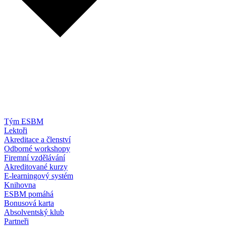
Tým ESBM
Lektoři
Akreditace a členství
Odborné workshopy
Firemní vzdělávání
Akreditované kurzy
E-learningový systém
Knihovna
ESBM pomáhá
Bonusová karta
Absolventský klub
Partneři