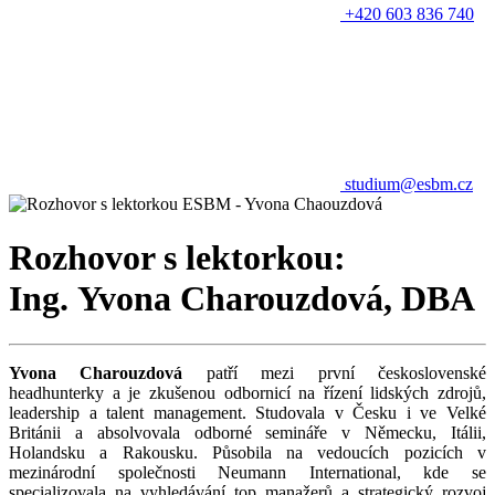
+420 603 836 740
studium@esbm.cz
Rozhovor s lektorkou:
Ing. Yvona Charouzdová, DBA
Yvona Charouzdová
patří mezi první československé
headhunterky a je zkušenou odbornicí na řízení lidských zdrojů,
leadership a talent management. Studovala v Česku i ve Velké
Británii a absolvovala odborné semináře v Německu, Itálii,
Holandsku a Rakousku. Působila na vedoucích pozicích v
mezinárodní společnosti Neumann International, kde se
specializovala na vyhledávání top manažerů a strategický rozvoj