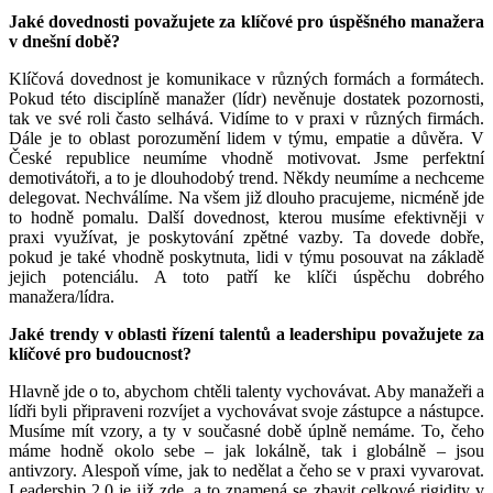
Jaké dovednosti považujete za klíčové pro úspěšného manažera
v dnešní době?
Klíčová dovednost je komunikace v různých formách a formátech.
Pokud této disciplíně manažer (lídr) nevěnuje dostatek pozornosti,
tak ve své roli často selhává. Vidíme to v praxi v různých firmách.
Dále je to oblast porozumění lidem v týmu, empatie a důvěra. V
České republice neumíme vhodně motivovat. Jsme perfektní
demotivátoři, a to je dlouhodobý trend. Někdy neumíme a nechceme
delegovat. Nechválíme. Na všem již dlouho pracujeme, nicméně jde
to hodně pomalu. Další dovednost, kterou musíme efektivněji v
praxi využívat, je poskytování zpětné vazby. Ta dovede dobře,
pokud je také vhodně poskytnuta, lidi v týmu posouvat na základě
jejich potenciálu. A toto patří ke klíči úspěchu dobrého
manažera/lídra.
Jaké trendy v oblasti řízení talentů a leadershipu považujete za
klíčové pro budoucnost?
Hlavně jde o to, abychom chtěli talenty vychovávat. Aby manažeři a
lídři byli připraveni rozvíjet a vychovávat svoje zástupce a nástupce.
Musíme mít vzory, a ty v současné době úplně nemáme. To, čeho
máme hodně okolo sebe – jak lokálně, tak i globálně – jsou
antivzory. Alespoň víme, jak to nedělat a čeho se v praxi vyvarovat.
Leadership 2.0 je již zde, a to znamená se zbavit celkové rigidity v