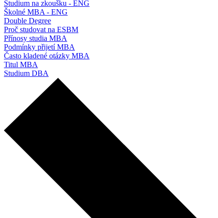
Studium na zkoušku - ENG
Školné MBA - ENG
Double Degree
Proč studovat na ESBM
Přínosy studia MBA
Podmínky přijetí MBA
Často kladené otázky MBA
Titul MBA
Studium DBA