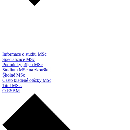
Informace o studiu MSc
Specializace MSc
Podmínky přijetí MSc
Studium MSc na zkoušku
Školné MSc
Často kladené otázky MSc
Titul MSc.
O ESBM