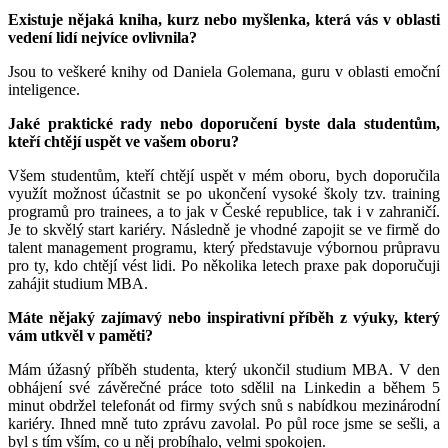
Existuje nějaká kniha, kurz nebo myšlenka, která vás v oblasti
vedení lidí nejvíce ovlivnila?
Jsou to veškeré knihy od Daniela Golemana, guru v oblasti emoční
inteligence.
Jaké praktické rady nebo doporučení byste dala studentům,
kteří chtějí uspět ve vašem oboru?
Všem studentům, kteří chtějí uspět v mém oboru, bych doporučila
využít možnost účastnit se po ukončení vysoké školy tzv. training
programů pro trainees, a to jak v České republice, tak i v zahraničí.
Je to skvělý start kariéry. Následně je vhodné zapojit se ve firmě do
talent management programu, který představuje výbornou průpravu
pro ty, kdo chtějí vést lidi. Po několika letech praxe pak doporučuji
zahájit studium MBA.
Máte nějaký zajímavý nebo inspirativní příběh z výuky, který
vám utkvěl v paměti?
Mám úžasný příběh studenta, který ukončil studium MBA. V den
obhájení své závěrečné práce toto sdělil na Linkedin a během 5
minut obdržel telefonát od firmy svých snů s nabídkou mezinárodní
kariéry. Ihned mně tuto zprávu zavolal. Po půl roce jsme se sešli, a
byl s tím vším, co u něj probíhalo, velmi spokojen.