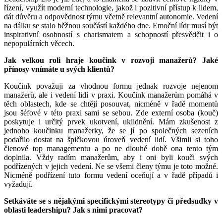
řízení, využít moderní technologie, jakož i pozitivní přístup k lidem,
dát důvěru a odpovědnost týmu včetně relevantní autonomie. Vedení
na dálku se stalo běžnou součástí každého dne. Emoční lídr musí být
inspirativní osobností s charismatem a schopností přesvědčit i o
nepopulárních věcech.
Jak velkou roli hraje koučink v rozvoji manažerů? Jaké
přínosy vnímáte u svých klientů?
Koučink považuji za vhodnou formu jednak rozvoje nejenom
manažerů, ale i vedení lidí v praxi. Koučink manažerům pomáhá v
těch oblastech, kde se chtějí posouvat, nicméně v řadě momentů
jsou šéfové v této praxi sami se sebou. Zde externí osoba (kouč)
poskytuje i určitý prvek ukotvení, uklidnění. Mám zkušenost z
jednoho koučinku manažerky, že se jí po společných sezeních
podařilo dostat na špičkovou úroveň vedení lidí. Všimli si toho
členové top managementu a po ne dlouhé době ona tento tým
doplnila. Vždy radím manažerům, aby i oni byli kouči svých
podřízených v jejich vedení. Ne se všemi členy týmu je toto možné.
Nicméně podřízení tuto formu vedení oceňují a v řadě případů i
vyžadují.
Setkáváte se s nějakými specifickými stereotypy či předsudky v
oblasti leadershipu? Jak s nimi pracovat?