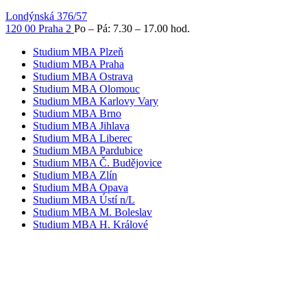
Londýnská 376/57
120 00 Praha 2
Po – Pá: 7.30 – 17.00 hod.
Studium MBA Plzeň
Studium MBA Praha
Studium MBA Ostrava
Studium MBA Olomouc
Studium MBA Karlovy Vary
Studium MBA Brno
Studium MBA Jihlava
Studium MBA Liberec
Studium MBA Pardubice
Studium MBA Č. Budějovice
Studium MBA Zlín
Studium MBA Opava
Studium MBA Ústí n/L
Studium MBA M. Boleslav
Studium MBA H. Králové