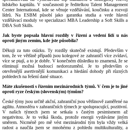
lidského kapitálu. V současnosti je ředitelkou Talent Management
Center International, kde se věnuje vzdělávání, koučinku a rozvoji
lídrů. Na ESBM působí jako garantka studia a vede hlavní
vzdělávací moduly ve specializaci MBA Leadership a Soft Skills a
DBA Soft Skills.
Jak byste popsala hlavní rozdíly v řízení a vedení lidí u nás
oproti jiným zemím, kde jste působila?
Děkuji za tuto otázku. Ty rozdíly skutečně existují. Především v
tom, že ve většině případů jsou kolegové ze zahraničí více zvídaví,
více se ptají, a to je dobře. V konečném důsledku to znamená, že se
eliminují možná budoucí nedorozumění. Je to především o
otevřenější asertivnější komunikaci a hledání dohody při různých
pohledech na řešení dané situace.
Máte zkušenosti s řízením mezinárodních týmů. V čem je to jiné
oproti ryze českým (slovenským) týmům?
České týmy jsou určitě akční, zahraniční jsou většinově zaměřené na
agilitu. Atmosféra v zahraničních týmech je spolupracující, pozitivní.
V našich týmech jsem se setkala s častým pesimismem až
negativitou. Je to velká škoda, protože energii vydáváme jiným
směrem. Nicméně pro mě vést mezinárodní tým byla vždy velká
radost a naučila jsem se mnohému z pohledu multikulturality, a