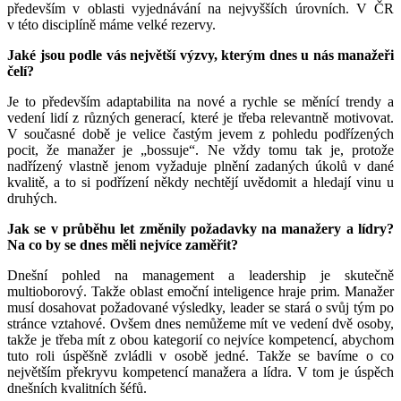
především v oblasti vyjednávání na nejvyšších úrovních. V ČR
v této disciplíně máme velké rezervy.
Jaké jsou podle vás největší výzvy, kterým dnes u nás manažeři
čelí?
Je to především adaptabilita na nové a rychle se měnící trendy a
vedení lidí z různých generací, které je třeba relevantně motivovat.
V současné době je velice častým jevem z pohledu podřízených
pocit, že manažer je „bossuje“. Ne vždy tomu tak je, protože
nadřízený vlastně jenom vyžaduje plnění zadaných úkolů v dané
kvalitě, a to si podřízení někdy nechtějí uvědomit a hledají vinu u
druhých.
Jak se v průběhu let změnily požadavky na manažery a lídry?
Na co by se dnes měli nejvíce zaměřit?
Dnešní pohled na management a leadership je skutečně
multioborový. Takže oblast emoční inteligence hraje prim. Manažer
musí dosahovat požadované výsledky, leader se stará o svůj tým po
stránce vztahové. Ovšem dnes nemůžeme mít ve vedení dvě osoby,
takže je třeba mít z obou kategorií co nejvíce kompetencí, abychom
tuto roli úspěšně zvládli v osobě jedné. Takže se bavíme o co
největším překryvu kompetencí manažera a lídra. V tom je úspěch
dnešních kvalitních šéfů.