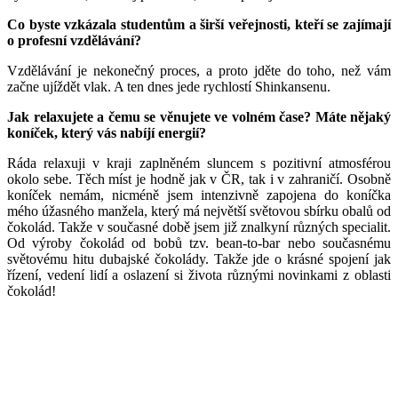
Co byste vzkázala studentům a širší veřejnosti, kteří se zajímají
o profesní vzdělávání?
Vzdělávání je nekonečný proces, a proto jděte do toho, než vám
začne ujíždět vlak. A ten dnes jede rychlostí Shinkansenu.
Jak relaxujete a čemu se věnujete ve volném čase? Máte nějaký
koníček, který vás nabíjí energií?
Ráda relaxuji v kraji zaplněném sluncem s pozitivní atmosférou
okolo sebe. Těch míst je hodně jak v ČR, tak i v zahraničí. Osobně
koníček nemám, nicméně jsem intenzivně zapojena do koníčka
mého úžasného manžela, který má největší světovou sbírku obalů od
čokolád. Takže v současné době jsem již znalkyní různých specialit.
Od výroby čokolád od bobů tzv. bean-to-bar nebo současnému
světovému hitu dubajské čokolády. Takže jde o krásné spojení jak
řízení, vedení lidí a oslazení si života různými novinkami z oblasti
čokolád!