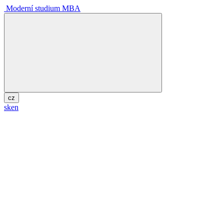
Moderní studium MBA
cz
sk
en