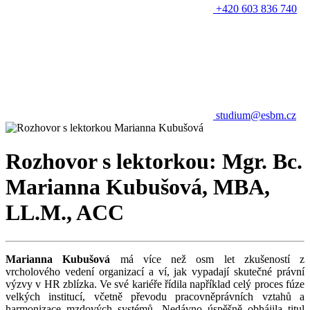
+420 603 836 740
studium@esbm.cz
Rozhovor s lektorkou: Mgr. Bc.
Marianna Kubušová, MBA,
LL.M., ACC
Marianna Kubušová
má více než osm let zkušeností z
vrcholového vedení organizací a ví, jak vypadají skutečné právní
výzvy v HR zblízka. Ve své kariéře řídila například celý proces fúze
velkých institucí, včetně převodu pracovněprávních vztahů a
harmonizace mzdových systémů. Nedávno úspěšně obhájila titul