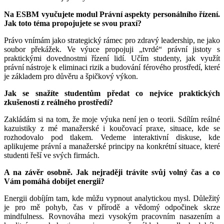
Na ESBM vyučujete modul Právní aspekty personálního řízení.
Jak toto téma propojujete se svou praxí?
Právo vnímám jako strategický rámec pro zdravý leadership, ne jako
soubor překážek. Ve výuce propojuji „tvrdé“ právní jistoty s
praktickými dovednostmi řízení lidí. Učím studenty, jak využít
právní nástroje k eliminaci rizik a budování férového prostředí, které
je základem pro důvěru a špičkový výkon.
Jak se snažíte studentům předat co nejvíce praktických
zkušeností z reálného prostředí?
Zakládám si na tom, že moje výuka není jen o teorii. Sdílím reálné
kazuistiky z mé manažerské i koučovací praxe, situace, kde se
rozhodovalo pod tlakem. Vedeme interaktivní diskuse, kde
aplikujeme právní a manažerské principy na konkrétní situace, které
studenti řeší ve svých firmách.
A na závěr osobně. Jak nejraději trávíte svůj volný čas a co
Vám pomáhá dobíjet energii?
Energii dobíjím tam, kde můžu vypnout analytickou mysl. Důležitý
je pro mě pohyb, čas v přírodě a vědomý odpočinek skrze
mindfulness. Rovnováha mezi vysokým pracovním nasazením a