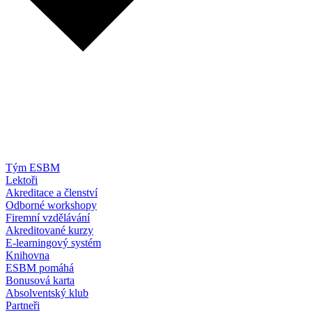
Tým ESBM
Lektoři
Akreditace a členství
Odborné workshopy
Firemní vzdělávání
Akreditované kurzy
E-learningový systém
Knihovna
ESBM pomáhá
Bonusová karta
Absolventský klub
Partneři