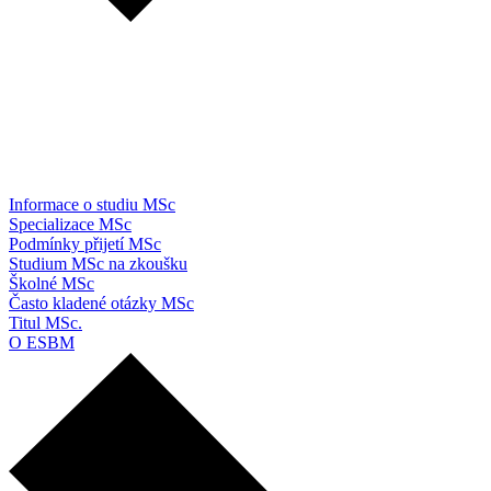
Informace o studiu MSc
Specializace MSc
Podmínky přijetí MSc
Studium MSc na zkoušku
Školné MSc
Často kladené otázky MSc
Titul MSc.
O ESBM