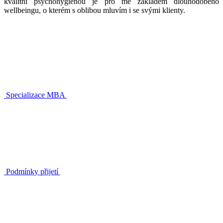
kvalitní psychohygienou je pro mě základem dlouhodobého
wellbeingu, o kterém s oblibou mluvím i se svými klienty.
Specializace MBA
Podmínky přijetí