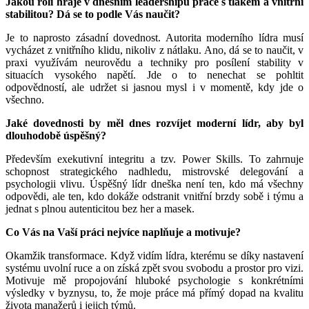
Jakou roli hraje v dnešním leadershipu práce s tlakem a vnitřní
stabilitou? Dá se to podle Vás naučit?
Je to naprosto zásadní dovednost. Autorita moderního lídra musí
vycházet z vnitřního klidu, nikoliv z nátlaku. Ano, dá se to naučit, v
praxi využívám neurovědu a techniky pro posílení stability v
situacích vysokého napětí. Jde o to nenechat se pohltit
odpovědností, ale udržet si jasnou mysl i v momentě, kdy jde o
všechno.
Jaké dovednosti by měl dnes rozvíjet moderní lídr, aby byl
dlouhodobě úspěšný?
Především exekutivní integritu a tzv. Power Skills. To zahrnuje
schopnost strategického nadhledu, mistrovské delegování a
psychologii vlivu. Úspěšný lídr dneška není ten, kdo má všechny
odpovědi, ale ten, kdo dokáže odstranit vnitřní brzdy sobě i týmu a
jednat s plnou autenticitou bez her a masek.
Co Vás na Vaší práci nejvíce naplňuje a motivuje?
Okamžik transformace. Když vidím lídra, kterému se díky nastavení
systému uvolní ruce a on získá zpět svou svobodu a prostor pro vizi.
Motivuje mě propojování hluboké psychologie s konkrétními
výsledky v byznysu, to, že moje práce má přímý dopad na kvalitu
života manažerů i jejich týmů.