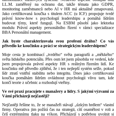
LL.M. zaměřený na ochranu dat, takže témata jako GDPR,
monitoring zaměstnanců nebo AI v HR má aktuálně zmapovaná.
Jako certifikovaná koučka s titulem ACC (u ICF) propojuje tvrdé
právní know-how s psychologií leadershipu a pomáhá lídrům
budovat týmy, které fungují. Na ESBM působí jako lektorka
modulu Právní aspekty personálního řízení v rámci specializace
BBA Personální management.
Jak byste charakterizovala svou profesní dráhu? Co vás
přivedlo ke koučinku a práci se strategickým leadershipem?
Moje cesta je kombinací „tvrdého“ světa paragrafů a „měkkého“
světa lidského potenciálu. Přes osm let jsem působila ve vedení, kde
jsem propojovala právní aspekty HR s reálným řízením lidí. Ke
koučinku mě přivedlo zjištění, že i ten nejlepší systém selže, pokud
lídr ztratí vnitřní stabilitu nebo integritu. Dnes jako certifikovaná
koučka pomáhám lídrům ovládnout psychologii vlivu tam, kde
končí teorie z učebnic a rozhodují vteřiny.
Ve své praxi pracujete s manažery a lídry. S jakými výzvami za
Vámi přicházejí nejčastěji?
Nejčastěji řešíme to, že se manažeři stávají „úzkým hrdlem“ vlastní
firmy. Operativa jim požírá čas na strategii, cítí osamělost v roli a
čelí extrémnímu tlaku na výkon. Přicházejí s potřebou uvolnit si