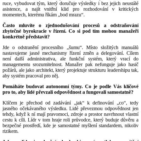
ruce, vybudovat tým, který doručuje výsledky i bez jejich neustálé
asistence, a najít vnitřní klid pro rozhodování v kritických
momentech, kterému říkám „bod mrazu“.
Často mluvíte o zjednodušování procesů a odstraňování
zbytečné byrokracie v řízení. Co si pod tím mohou manažeři
konkrétně představit?
Jde o odstranění procesního „šumu“. Místo složitých manuálů
nastavujeme jasné mechanismy řízení změn a delegování. Cílem
není další administrativa, ale funkční systém, který vrací do
managementu srozumitelnost. Manažer pak nefunguje jako hasič
požárů, ale jako architekt, který projektuje strukturu leadershipu tak,
aby systém pracoval pro něj.
Pomáháte budovat autonomní týmy. Co je podle Vás klíčové
pro to, aby lidé převzali odpovědnost a fungovali samostatně?
Klíčem je přechod od zadávání „jak“ k definování „co“, tedy
jasného očekávaného výsledku. Lidé převezmou odpovědnost jen
tehdy, když k ní mají pravomoci, zdroje a prostor navrhnout vlastní
cestu k cíli. Lídr v tom hraje roli průvodce, který buduje důvěru a
bezpečné prostředí, kde je samostatné myšlení standardem, nikoliv
rizikem.