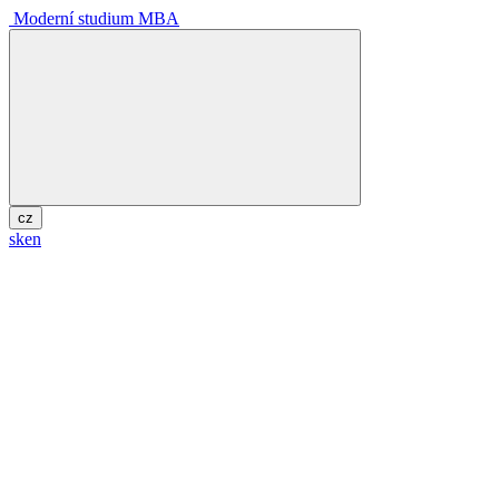
Moderní studium MBA
cz
sk
en