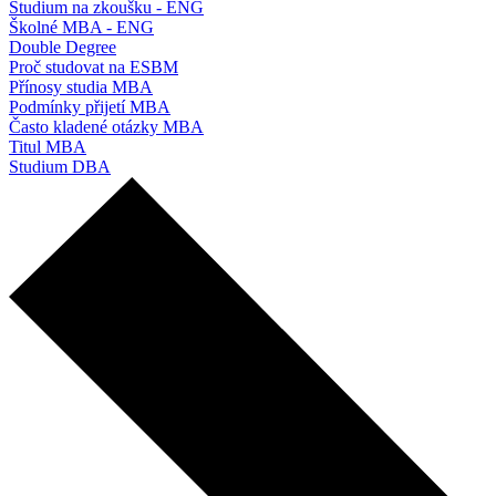
Studium na zkoušku - ENG
Školné MBA - ENG
Double Degree
Proč studovat na ESBM
Přínosy studia MBA
Podmínky přijetí MBA
Často kladené otázky MBA
Titul MBA
Studium DBA