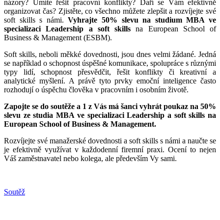
názory? Umíte řešit pracovní konflikty? Daří se Vám efektivně
organizovat čas? Zjistěte, co všechno můžete zlepšit a rozvíjejte své
soft skills s námi.
Vyhrajte 50% slevu na studium MBA ve
specializaci Leadership a soft skills
na European School of
Business & Management (ESBM).
Soft skills, neboli měkké dovednosti, jsou dnes velmi žádané. Jedná
se například o schopnost úspěšné komunikace, spolupráce s různými
typy lidí, schopnost přesvědčit, řešit konflikty či kreativní a
analytické myšlení. A právě tyto prvky emoční inteligence často
rozhodují o úspěchu člověka v pracovním i osobním životě.
Zapojte se do soutěže a 1 z Vás má šanci vyhrát poukaz na 50%
slevu ze studia MBA ve specializaci Leadership a soft skills na
European School of Business & Management.
Rozvíjejte své manažerské dovednosti a soft skills s námi a naučte se
je efektivně využívat v každodenní firemní praxi. Ocení to nejen
Váš zaměstnavatel nebo kolega, ale především Vy sami.
Soutěž