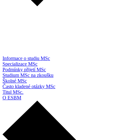
Informace o studiu MSc
Specializace MSc
Podmínky přijetí MSc
Studium MSc na zkoušku
Školné MSc
Často kladené otázky MSc
Titul MSc.
O ESBM