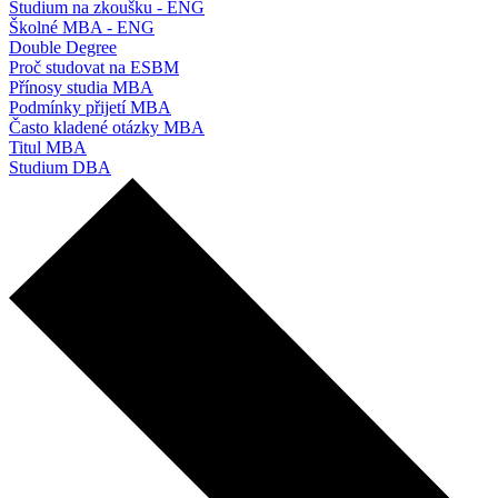
Studium na zkoušku - ENG
Školné MBA - ENG
Double Degree
Proč studovat na ESBM
Přínosy studia MBA
Podmínky přijetí MBA
Často kladené otázky MBA
Titul MBA
Studium DBA