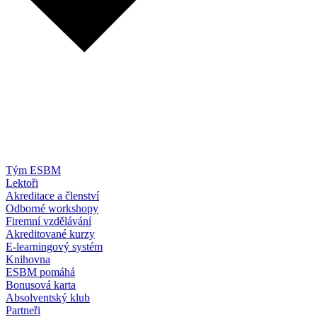
Tým ESBM
Lektoři
Akreditace a členství
Odborné workshopy
Firemní vzdělávání
Akreditované kurzy
E-learningový systém
Knihovna
ESBM pomáhá
Bonusová karta
Absolventský klub
Partneři