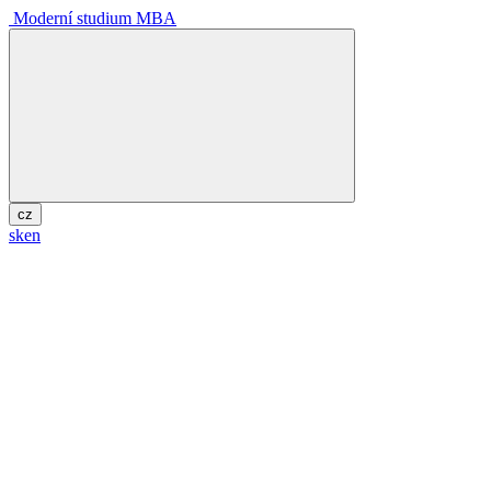
Moderní studium MBA
cz
sk
en