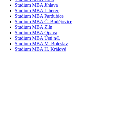
Studium MBA Jihlava
Studium MBA Liberec
Studium MBA Pardubice
Studium MBA Č. Budějovice
Studium MBA Zlín
Studium MBA Opava
Studium MBA Ústí n/L
Studium MBA M. Boleslav
Studium MBA H. Králové