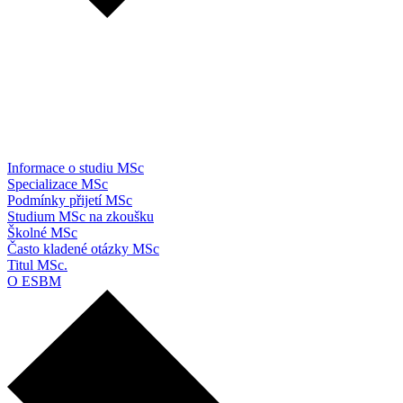
Informace o studiu MSc
Specializace MSc
Podmínky přijetí MSc
Studium MSc na zkoušku
Školné MSc
Často kladené otázky MSc
Titul MSc.
O ESBM