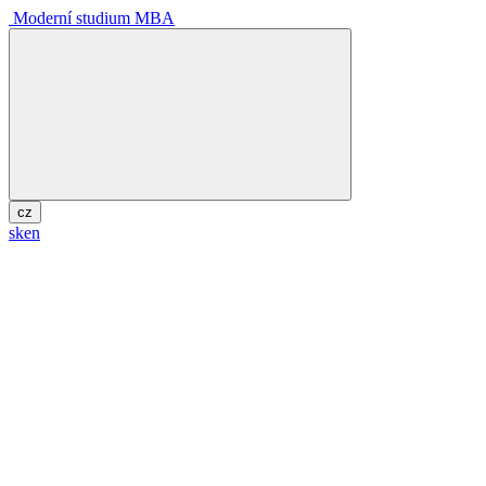
Moderní studium MBA
cz
sk
en