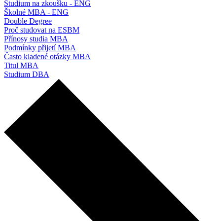
Studium na zkoušku - ENG
Školné MBA - ENG
Double Degree
Proč studovat na ESBM
Přínosy studia MBA
Podmínky přijetí MBA
Často kladené otázky MBA
Titul MBA
Studium DBA