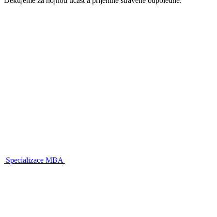
Děkujeme za hojnou účast a příjemně strávené odpoledne.
Specializace MBA