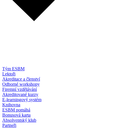
Tým ESBM
Lektoři
Akreditace a členství
Odborné workshopy
Firemní vzdělávání
Akreditované kurzy
E-learningový systém
Knihovna
ESBM pomáhá
Bonusová karta
Absolventský klub
Partneři