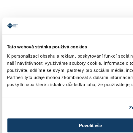
Informace o studiu
Tato webová stránka používá cookies
K personalizaci obsahu a reklam, poskytování funkcí sociáln
naší návštěvnosti využíváme soubory cookie. Informace o t
používáte, sdílíme se svými partnery pro sociální média, inz
Partneři tyto údaje mohou zkombinovat s dalšími informacemi
Školné
poskytli nebo které získali v důsledku toho, že používáte jeji
Z
Povolit vše
Fotogalerie