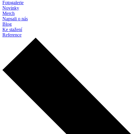
Fotogalerie
Novinky
Merch
Napsali o nás
Blog
Ke stažení
Reference