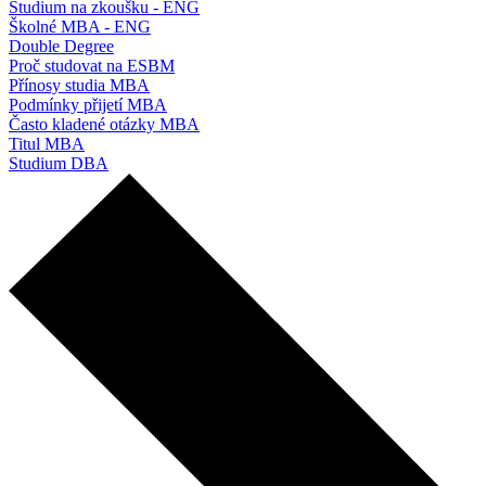
Studium na zkoušku - ENG
Školné MBA - ENG
Double Degree
Proč studovat na ESBM
Přínosy studia MBA
Podmínky přijetí MBA
Často kladené otázky MBA
Titul MBA
Studium DBA