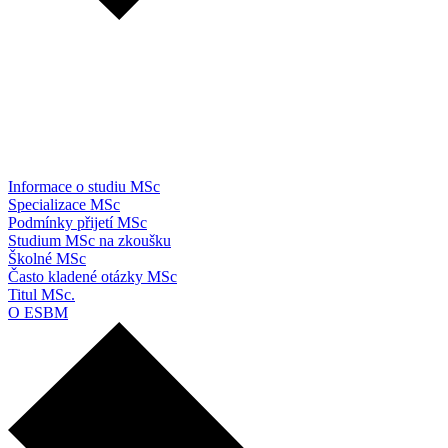
Informace o studiu MSc
Specializace MSc
Podmínky přijetí MSc
Studium MSc na zkoušku
Školné MSc
Často kladené otázky MSc
Titul MSc.
O ESBM