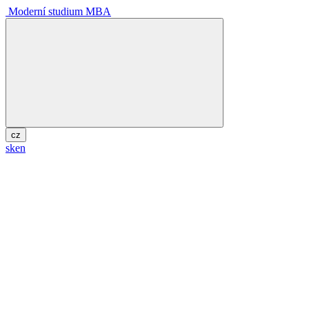
Moderní studium MBA
cz
sk
en