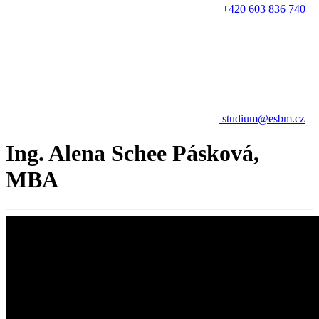
+420 603 836 740
studium@esbm.cz
Ing. Alena Schee Pásková,
MBA