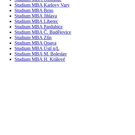
Studium MBA Karlovy Vary
Studium MBA Brno
Studium MBA Jihlava
Studium MBA Liberec
Studium MBA Pardubice
Studium MBA Č. Budějovice
Studium MBA Zlín
Studium MBA Opava
Studium MBA Ústí n/L
Studium MBA M. Boleslav
Studium MBA H. Králové