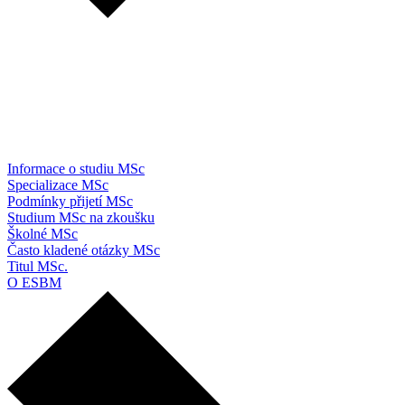
Informace o studiu MSc
Specializace MSc
Podmínky přijetí MSc
Studium MSc na zkoušku
Školné MSc
Často kladené otázky MSc
Titul MSc.
O ESBM