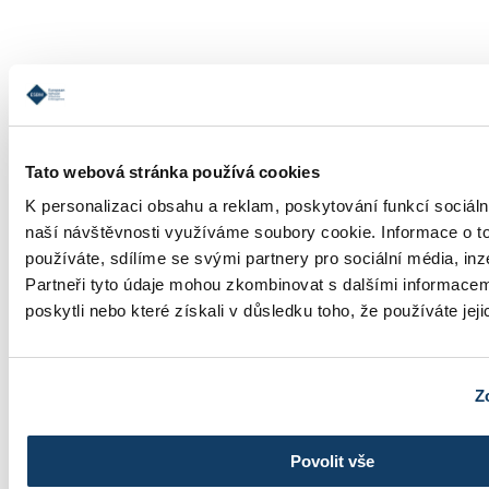
Informace o studiu
Tato webová stránka používá cookies
K personalizaci obsahu a reklam, poskytování funkcí sociáln
naší návštěvnosti využíváme soubory cookie. Informace o t
používáte, sdílíme se svými partnery pro sociální média, inz
Školné
Partneři tyto údaje mohou zkombinovat s dalšími informacemi
poskytli nebo které získali v důsledku toho, že používáte jeji
Z
Fotogalerie
Povolit vše