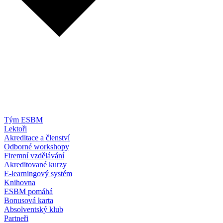
Tým ESBM
Lektoři
Akreditace a členství
Odborné workshopy
Firemní vzdělávání
Akreditované kurzy
E-learningový systém
Knihovna
ESBM pomáhá
Bonusová karta
Absolventský klub
Partneři