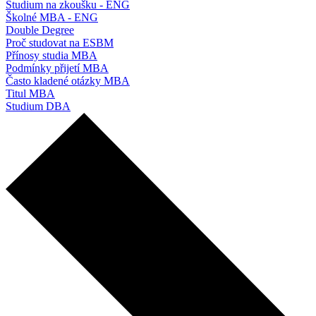
Studium na zkoušku - ENG
Školné MBA - ENG
Double Degree
Proč studovat na ESBM
Přínosy studia MBA
Podmínky přijetí MBA
Často kladené otázky MBA
Titul MBA
Studium DBA