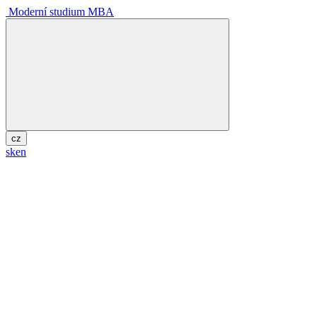
Moderní studium MBA
cz
sk
en