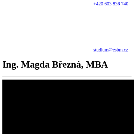
+420 603 836 740
studium@esbm.cz
Ing. Magda Březná, MBA