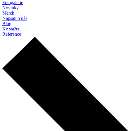
Fotogalerie
Novinky
Merch
Napsali o nás
Blog
Ke stažení
Reference