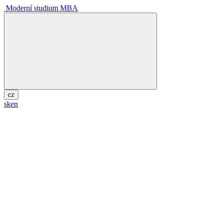
Moderní studium MBA
cz
sk
en