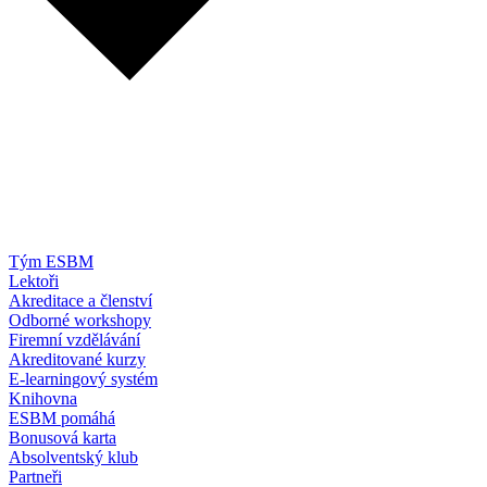
Tým ESBM
Lektoři
Akreditace a členství
Odborné workshopy
Firemní vzdělávání
Akreditované kurzy
E-learningový systém
Knihovna
ESBM pomáhá
Bonusová karta
Absolventský klub
Partneři