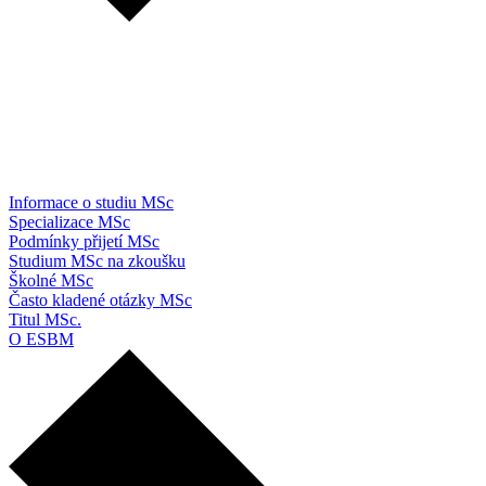
Informace o studiu MSc
Specializace MSc
Podmínky přijetí MSc
Studium MSc na zkoušku
Školné MSc
Často kladené otázky MSc
Titul MSc.
O ESBM