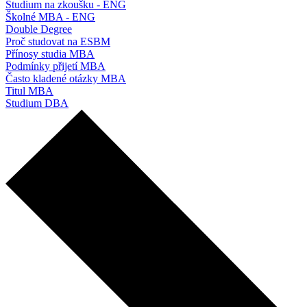
Studium na zkoušku - ENG
Školné MBA - ENG
Double Degree
Proč studovat na ESBM
Přínosy studia MBA
Podmínky přijetí MBA
Často kladené otázky MBA
Titul MBA
Studium DBA