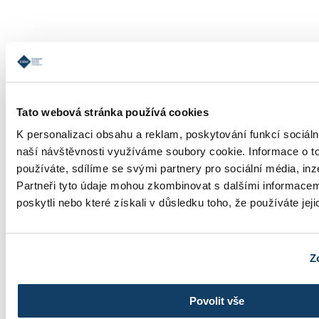
Informace o studiu
Tato webová stránka používá cookies
K personalizaci obsahu a reklam, poskytování funkcí sociáln
naší návštěvnosti využíváme soubory cookie. Informace o t
používáte, sdílíme se svými partnery pro sociální média, inz
Školné
Partneři tyto údaje mohou zkombinovat s dalšími informacemi
poskytli nebo které získali v důsledku toho, že používáte jeji
Z
Fotogalerie
Povolit vše