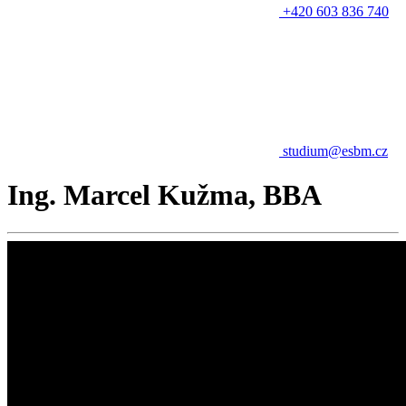
+420 603 836 740
studium@esbm.cz
Ing. Marcel Kužma, BBA