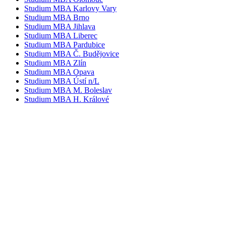
Studium MBA Karlovy Vary
Studium MBA Brno
Studium MBA Jihlava
Studium MBA Liberec
Studium MBA Pardubice
Studium MBA Č. Budějovice
Studium MBA Zlín
Studium MBA Opava
Studium MBA Ústí n/L
Studium MBA M. Boleslav
Studium MBA H. Králové