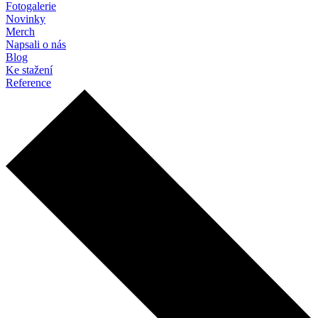
Fotogalerie
Novinky
Merch
Napsali o nás
Blog
Ke stažení
Reference