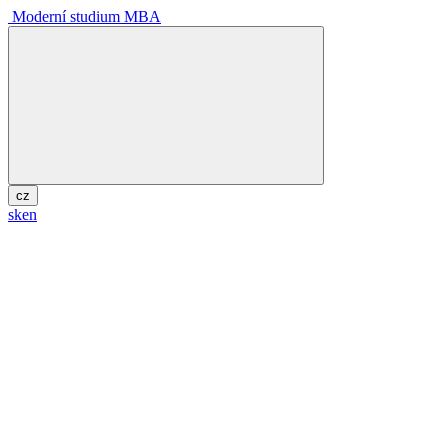
Moderní studium MBA
cz
sk
en