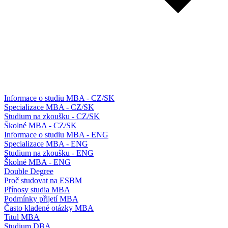
Informace o studiu MBA - CZ/SK
Specializace MBA - CZ/SK
Studium na zkoušku - CZ/SK
Školné MBA - CZ/SK
Informace o studiu MBA - ENG
Specializace MBA - ENG
Studium na zkoušku - ENG
Školné MBA - ENG
Double Degree
Proč studovat na ESBM
Přínosy studia MBA
Podmínky přijetí MBA
Často kladené otázky MBA
Titul MBA
Studium DBA