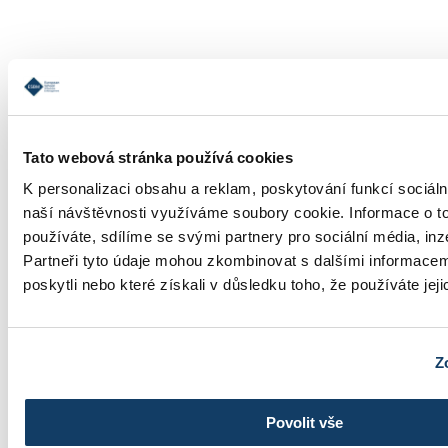
Informace o studiu
Tato webová stránka používá cookies
K personalizaci obsahu a reklam, poskytování funkcí sociáln
naší návštěvnosti využíváme soubory cookie. Informace o t
používáte, sdílíme se svými partnery pro sociální média, inz
Partneři tyto údaje mohou zkombinovat s dalšími informacemi
Školné
poskytli nebo které získali v důsledku toho, že používáte jeji
Z
Fotogalerie
Povolit vše