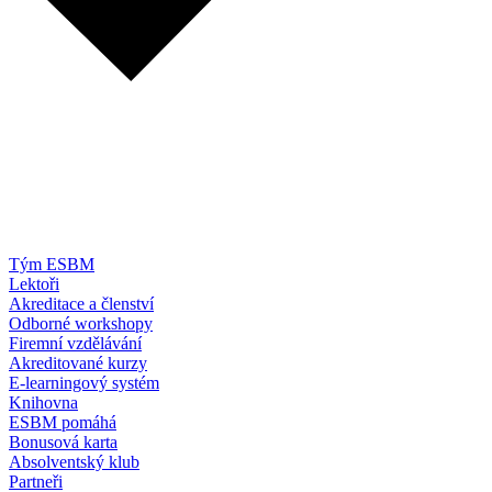
Tým ESBM
Lektoři
Akreditace a členství
Odborné workshopy
Firemní vzdělávání
Akreditované kurzy
E-learningový systém
Knihovna
ESBM pomáhá
Bonusová karta
Absolventský klub
Partneři