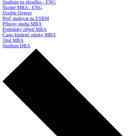
Studium na zkoušku - ENG
Školné MBA - ENG
Double Degree
Proč studovat na ESBM
Přínosy studia MBA
Podmínky přijetí MBA
Často kladené otázky MBA
Titul MBA
Studium DBA