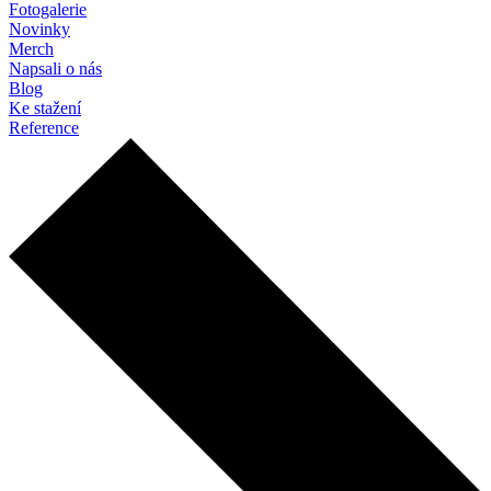
Fotogalerie
Novinky
Merch
Napsali o nás
Blog
Ke stažení
Reference