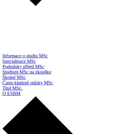
Informace o studiu MSc
Specializace MSc
Podmínky přijetí MSc
Studium MSc na zkoušku
Školné MSc
Často kladené otázky MSc
Titul MSc.
O ESBM