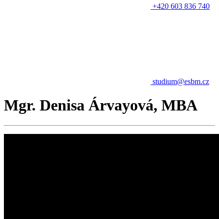
+420 603 836 740
studium@esbm.cz
Mgr. Denisa Árvayová, MBA