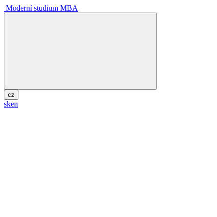
Moderní studium MBA
cz
sk
en