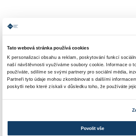
Informace o studiu
Tato webová stránka používá cookies
K personalizaci obsahu a reklam, poskytování funkcí sociáln
naší návštěvnosti využíváme soubory cookie. Informace o t
používáte, sdílíme se svými partnery pro sociální média, inz
Partneři tyto údaje mohou zkombinovat s dalšími informacemi
Školné
poskytli nebo které získali v důsledku toho, že používáte jeji
Z
Povolit vše
Fotogalerie