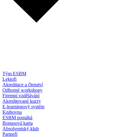
Tým ESBM
Lektoři
Akreditace a členství
Odborné workshopy
Firemní vzdělávání
Akreditované kurzy
E-learningový systém
Knihovna
ESBM pomáhá
Bonusová karta
Absolventský klub
Partneři