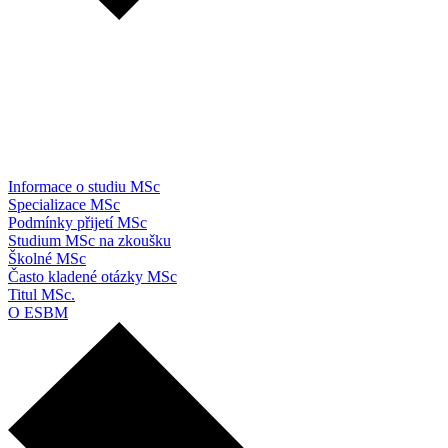
Informace o studiu MSc
Specializace MSc
Podmínky přijetí MSc
Studium MSc na zkoušku
Školné MSc
Často kladené otázky MSc
Titul MSc.
O ESBM