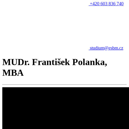
+420 603 836 740
studium@esbm.cz
MUDr. František Polanka,
MBA