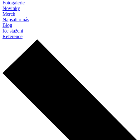
Fotogalerie
Novinky
Merch
Napsali o nás
Blog
Ke stažení
Reference