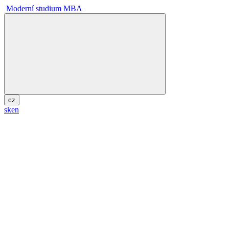
Moderní studium MBA
cz
sk
en