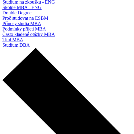
Studium na zkoušku - ENG
Školné MBA - ENG
Double Degree
Proč studovat na ESBM
Přínosy studia MBA
Podmínky přijetí MBA
Často kladené otázky MBA
Titul MBA
Studium DBA