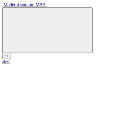
Moderní studium MBA
cz
sk
en