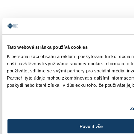
Informace o studiu
Tato webová stránka používá cookies
K personalizaci obsahu a reklam, poskytování funkcí sociáln
naší návštěvnosti využíváme soubory cookie. Informace o t
používáte, sdílíme se svými partnery pro sociální média, inz
Školné
Partneři tyto údaje mohou zkombinovat s dalšími informacemi
poskytli nebo které získali v důsledku toho, že používáte jeji
Z
Fotogalerie
Povolit vše