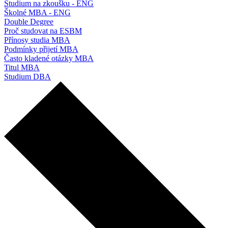
Studium na zkoušku - ENG
Školné MBA - ENG
Double Degree
Proč studovat na ESBM
Přínosy studia MBA
Podmínky přijetí MBA
Často kladené otázky MBA
Titul MBA
Studium DBA