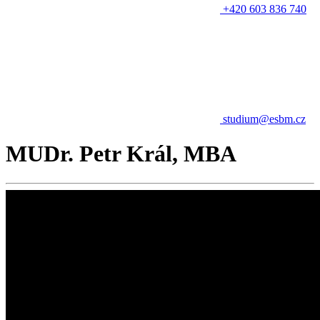
+420 603 836 740
studium@esbm.cz
MUDr. Petr Král, MBA