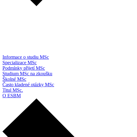
Informace o studiu MSc
Specializace MSc
Podmínky přijetí MSc
Studium MSc na zkoušku
Školné MSc
Často kladené otázky MSc
Titul MSc.
O ESBM