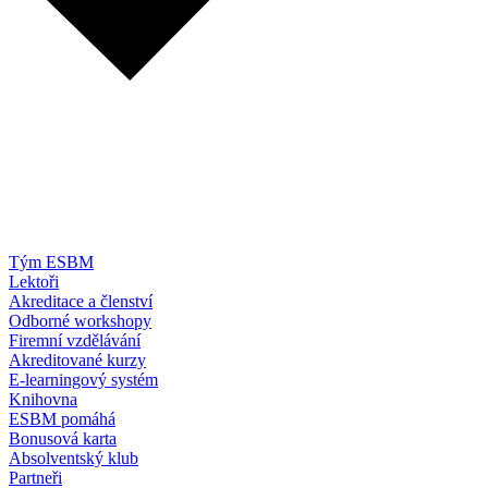
Tým ESBM
Lektoři
Akreditace a členství
Odborné workshopy
Firemní vzdělávání
Akreditované kurzy
E-learningový systém
Knihovna
ESBM pomáhá
Bonusová karta
Absolventský klub
Partneři