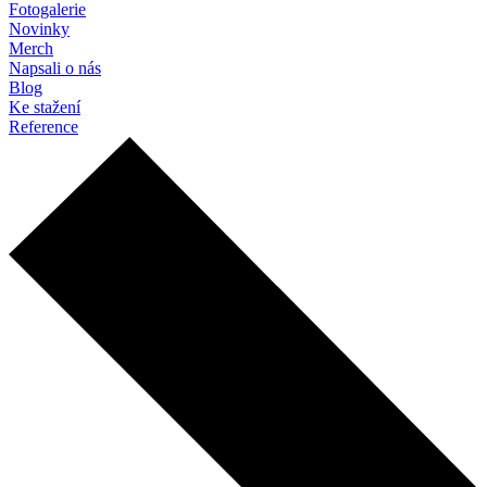
Fotogalerie
Novinky
Merch
Napsali o nás
Blog
Ke stažení
Reference