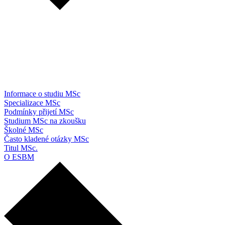
Informace o studiu MSc
Specializace MSc
Podmínky přijetí MSc
Studium MSc na zkoušku
Školné MSc
Často kladené otázky MSc
Titul MSc.
O ESBM