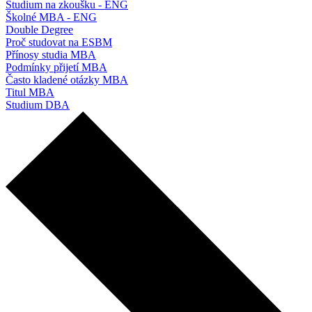
Studium na zkoušku - ENG
Školné MBA - ENG
Double Degree
Proč studovat na ESBM
Přínosy studia MBA
Podmínky přijetí MBA
Často kladené otázky MBA
Titul MBA
Studium DBA