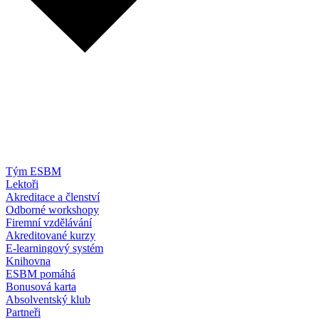
Tým ESBM
Lektoři
Akreditace a členství
Odborné workshopy
Firemní vzdělávání
Akreditované kurzy
E-learningový systém
Knihovna
ESBM pomáhá
Bonusová karta
Absolventský klub
Partneři