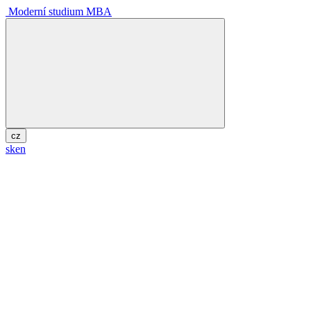
Moderní studium MBA
cz
sk
en