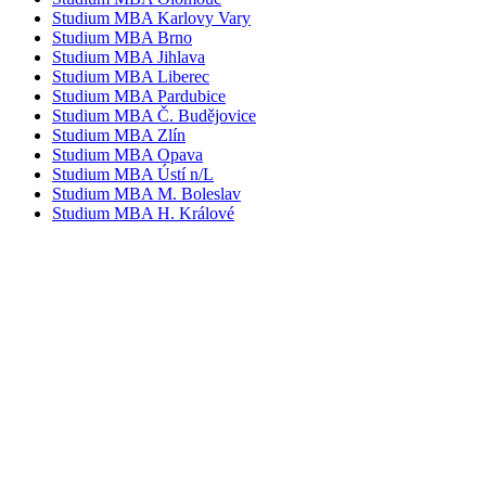
Studium MBA Karlovy Vary
Studium MBA Brno
Studium MBA Jihlava
Studium MBA Liberec
Studium MBA Pardubice
Studium MBA Č. Budějovice
Studium MBA Zlín
Studium MBA Opava
Studium MBA Ústí n/L
Studium MBA M. Boleslav
Studium MBA H. Králové