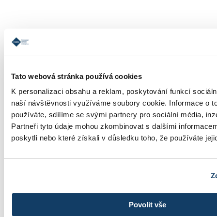
Informace o studiu
Tato webová stránka používá cookies
K personalizaci obsahu a reklam, poskytování funkcí sociáln
naší návštěvnosti využíváme soubory cookie. Informace o t
používáte, sdílíme se svými partnery pro sociální média, inz
Školné
Partneři tyto údaje mohou zkombinovat s dalšími informacemi
poskytli nebo které získali v důsledku toho, že používáte jeji
Z
Fotogalerie
Povolit vše