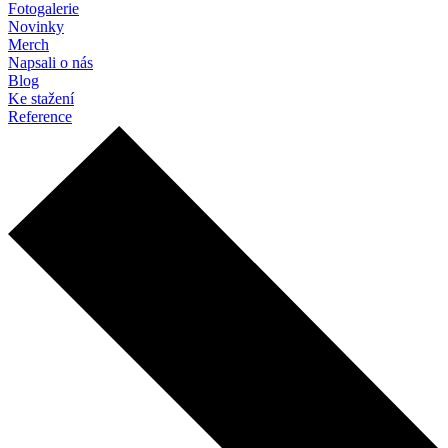
Fotogalerie
Novinky
Merch
Napsali o nás
Blog
Ke stažení
Reference