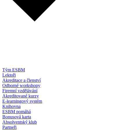
Tým ESBM
Lektoři
Akreditace a členství
Odborné workshopy
Firemní vzdělávání
Akreditované kurzy
E-learningový systém
Knihovna
ESBM pomáhá
Bonusová karta
Absolventský klub
Partneři