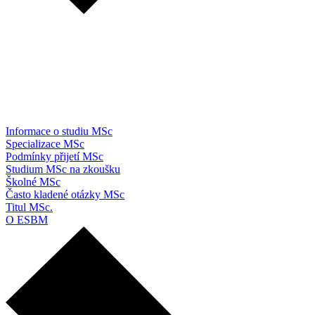
Informace o studiu MSc
Specializace MSc
Podmínky přijetí MSc
Studium MSc na zkoušku
Školné MSc
Často kladené otázky MSc
Titul MSc.
O ESBM