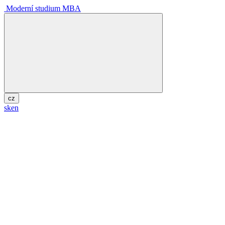
Moderní studium MBA
cz
sk
en