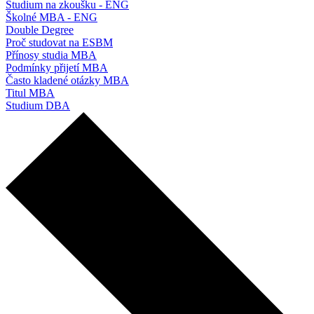
Studium na zkoušku - ENG
Školné MBA - ENG
Double Degree
Proč studovat na ESBM
Přínosy studia MBA
Podmínky přijetí MBA
Často kladené otázky MBA
Titul MBA
Studium DBA