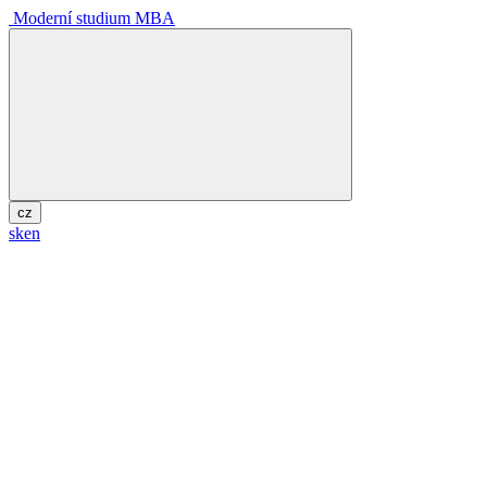
Moderní studium MBA
cz
sk
en