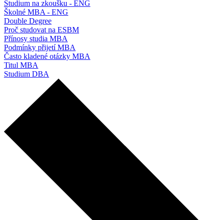
Studium na zkoušku - ENG
Školné MBA - ENG
Double Degree
Proč studovat na ESBM
Přínosy studia MBA
Podmínky přijetí MBA
Často kladené otázky MBA
Titul MBA
Studium DBA