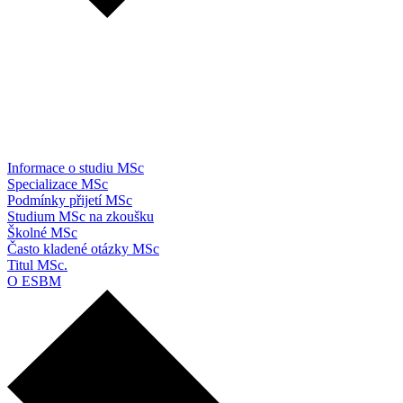
Informace o studiu MSc
Specializace MSc
Podmínky přijetí MSc
Studium MSc na zkoušku
Školné MSc
Často kladené otázky MSc
Titul MSc.
O ESBM