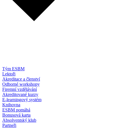
Tým ESBM
Lektoři
Akreditace a členství
Odborné workshopy
Firemní vzdělávání
Akreditované kurzy
E-learningový systém
Knihovna
ESBM pomáhá
Bonusová karta
Absolventský klub
Partneři