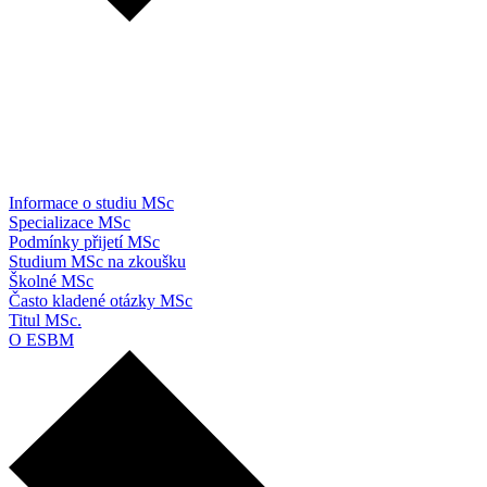
Informace o studiu MSc
Specializace MSc
Podmínky přijetí MSc
Studium MSc na zkoušku
Školné MSc
Často kladené otázky MSc
Titul MSc.
O ESBM