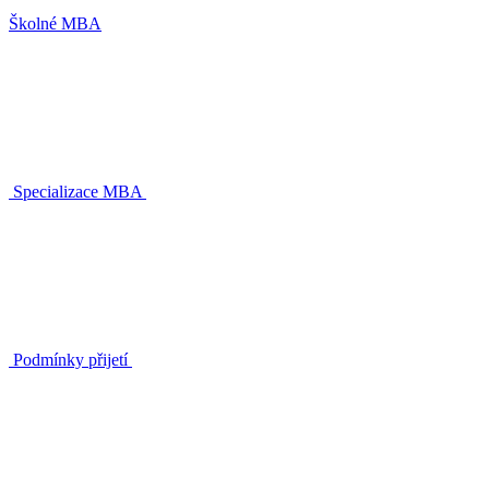
Školné MBA
Specializace MBA
Podmínky přijetí