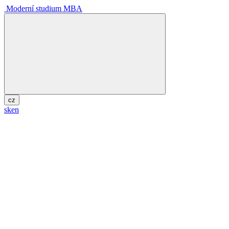
Moderní studium MBA
cz
sk
en