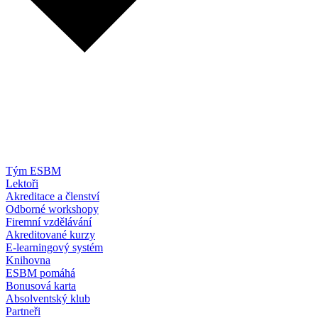
Tým ESBM
Lektoři
Akreditace a členství
Odborné workshopy
Firemní vzdělávání
Akreditované kurzy
E-learningový systém
Knihovna
ESBM pomáhá
Bonusová karta
Absolventský klub
Partneři