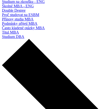
Studium na zkoušku - ENG
Školné MBA - ENG
Double Degree
Proč studovat na ESBM
Přínosy studia MBA
Podmínky přijetí MBA
Často kladené otázky MBA
Titul MBA
Studium DBA