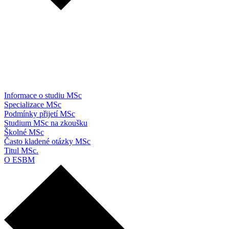
Informace o studiu MSc
Specializace MSc
Podmínky přijetí MSc
Studium MSc na zkoušku
Školné MSc
Často kladené otázky MSc
Titul MSc.
O ESBM