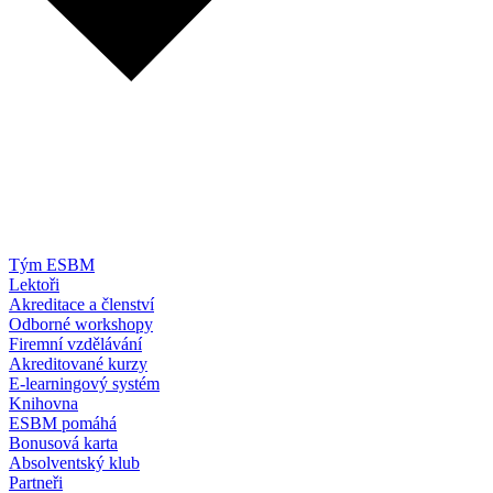
Tým ESBM
Lektoři
Akreditace a členství
Odborné workshopy
Firemní vzdělávání
Akreditované kurzy
E-learningový systém
Knihovna
ESBM pomáhá
Bonusová karta
Absolventský klub
Partneři