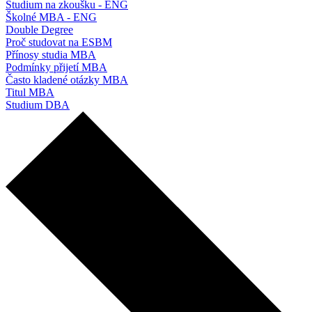
Studium na zkoušku - ENG
Školné MBA - ENG
Double Degree
Proč studovat na ESBM
Přínosy studia MBA
Podmínky přijetí MBA
Často kladené otázky MBA
Titul MBA
Studium DBA