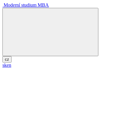
Moderní studium MBA
cz
sk
en