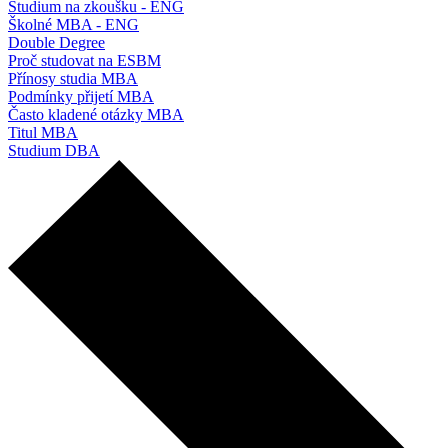
Studium na zkoušku - ENG
Školné MBA - ENG
Double Degree
Proč studovat na ESBM
Přínosy studia MBA
Podmínky přijetí MBA
Často kladené otázky MBA
Titul MBA
Studium DBA