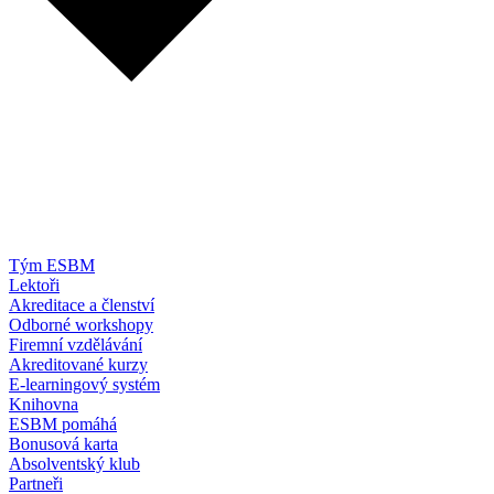
Tým ESBM
Lektoři
Akreditace a členství
Odborné workshopy
Firemní vzdělávání
Akreditované kurzy
E-learningový systém
Knihovna
ESBM pomáhá
Bonusová karta
Absolventský klub
Partneři