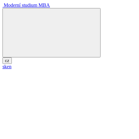
Moderní studium MBA
cz
sk
en