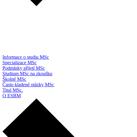
Informace o studiu MSc
Specializace MSc
Podmínky přijetí MSc
Studium MSc na zkoušku
Školné MSc
Často kladené otázky MSc
Titul MSc.
O ESBM