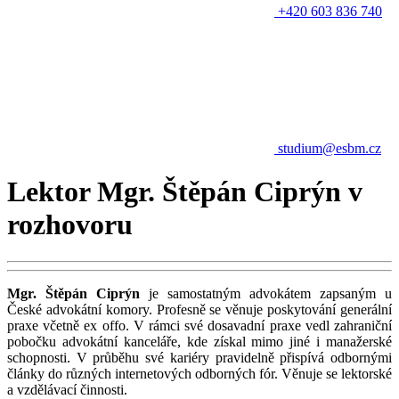
+420 603 836 740
studium@esbm.cz
Lektor Mgr. Štěpán Ciprýn v
rozhovoru
Mgr. Štěpán Ciprýn
je samostatným advokátem zapsaným u
České advokátní komory. Profesně se věnuje poskytování generální
praxe včetně ex offo. V rámci své dosavadní praxe vedl zahraniční
pobočku advokátní kanceláře, kde získal mimo jiné i manažerské
schopnosti. V průběhu své kariéry pravidelně přispívá odbornými
články do různých internetových odborných fór. Věnuje se lektorské
a vzdělávací činnosti.