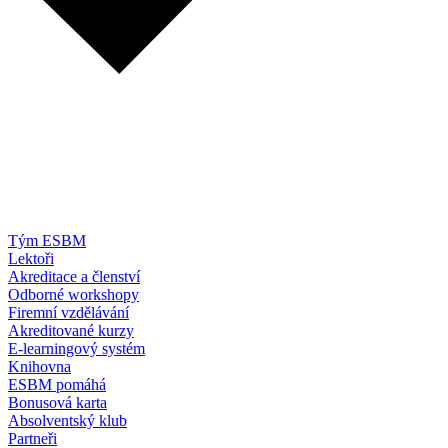
Tým ESBM
Lektoři
Akreditace a členství
Odborné workshopy
Firemní vzdělávání
Akreditované kurzy
E-learningový systém
Knihovna
ESBM pomáhá
Bonusová karta
Absolventský klub
Partneři