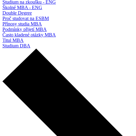
Studium na zkoušku - ENG
Školné MBA - ENG
Double Degree
Proč studovat na ESBM
Přínosy studia MBA
Podmínky přijetí MBA
Často kladené otázky MBA
Titul MBA
Studium DBA