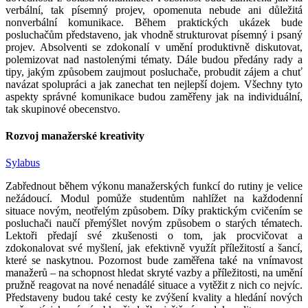
verbální, tak písemný projev, opomenuta nebude ani důležitá
nonverbální komunikace. Během praktických ukázek bude
posluchačům představeno, jak vhodně strukturovat písemný i psaný
projev. Absolventi se zdokonalí v umění produktivně diskutovat,
polemizovat nad nastolenými tématy. Dále budou předány rady a
tipy, jakým způsobem zaujmout posluchače, probudit zájem a chuť
navázat spolupráci a jak zanechat ten nejlepší dojem. Všechny tyto
aspekty správné komunikace budou zaměřeny jak na individuální,
tak skupinové obecenstvo.
Rozvoj manažerské kreativity
Sylabus
Zabřednout během výkonu manažerských funkcí do rutiny je velice
nežádoucí. Modul pomůže studentům nahlížet na každodenní
situace novým, neotřelým způsobem. Díky praktickým cvičením se
posluchači naučí přemýšlet novým způsobem o starých tématech.
Lektoři předají své zkušenosti o tom, jak procvičovat a
zdokonalovat své myšlení, jak efektivně využít příležitostí a šancí,
které se naskytnou. Pozornost bude zaměřena také na vnímavost
manažerů – na schopnost hledat skryté vazby a příležitosti, na umění
pružně reagovat na nové nenadálé situace a vytěžit z nich co nejvíc.
Představeny budou také cesty ke zvýšení kvality a hledání nových