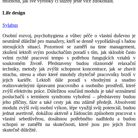
možností, jak své výrobky či služby ještě více zdokonalit.
Life design
Sylabus
Osobní rozvoj, psychohygiena a vůbec péče o vlastní duševno je
nesmírně důležité pro manažery, kteří se denně vypořádávají s řadou
stresujících situací. Pozornost se zaměří na time management,
zkušení lektoři svým posluchačům poradí s tím, jak skloubit často
velmi rychlé pracovní tempo s potřebou fungujících vztahů v
soukromém životě. Představeny budou různorodé relaxační
techniky, metody jak zvýšit schopnost koncentrace, jak se zbavit
strachu, stresu a obav které mnohdy zbytečně pracovníky brzdí v
jejich kariéře. Lektoři dále poradí s vhodnými a snadno
realizovatelnými úpravami pracovního a osobního prostředí, které
zvýší efektivitu práce. Důležitou součástí modulu je také seznámení
posluchačů s termínem syndromu vyhoření – představeny budou
jeho příčiny, fáze a také cesty jak mu zdárně předejít. Absolventi
modulu zvýší svůj osobní výkon, lépe využijí svůj potenciál, budou
jednat asertivně, dokážou aktivně a žádoucím způsobem pracovat s
vlastní sebedůvěrou, dosáhnou potřebného nadhledu a budou
schopni se zaměřit na skutečnosti, které jsou pro jejich život
skutečně důležité.