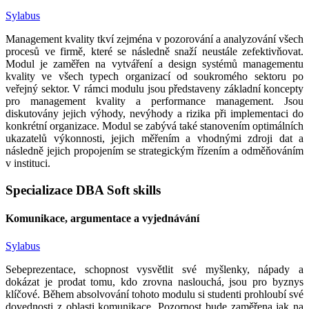
Sylabus
Management kvality tkví zejména v pozorování a analyzování všech
procesů ve firmě, které se následně snaží neustále zefektivňovat.
Modul je zaměřen na vytváření a design systémů managementu
kvality ve všech typech organizací od soukromého sektoru po
veřejný sektor. V rámci modulu jsou představeny základní koncepty
pro management kvality a performance management. Jsou
diskutovány jejich výhody, nevýhody a rizika při implementaci do
konkrétní organizace. Modul se zabývá také stanovením optimálních
ukazatelů výkonnosti, jejich měřením a vhodnými zdroji dat a
následně jejich propojením se strategickým řízením a odměňováním
v instituci.
Specializace DBA Soft skills
Komunikace, argumentace a vyjednávání
Sylabus
Sebeprezentace, schopnost vysvětlit své myšlenky, nápady a
dokázat je prodat tomu, kdo zrovna naslouchá, jsou pro byznys
klíčové. Během absolvování tohoto modulu si studenti prohloubí své
dovednosti z oblasti komunikace. Pozornost bude zaměřena jak na