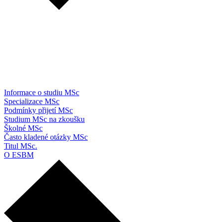
Informace o studiu MSc
Specializace MSc
Podmínky přijetí MSc
Studium MSc na zkoušku
Školné MSc
Často kladené otázky MSc
Titul MSc.
O ESBM