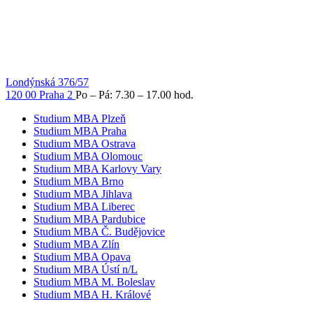
Londýnská 376/57
120 00 Praha 2
Po – Pá: 7.30 – 17.00 hod.
Studium MBA Plzeň
Studium MBA Praha
Studium MBA Ostrava
Studium MBA Olomouc
Studium MBA Karlovy Vary
Studium MBA Brno
Studium MBA Jihlava
Studium MBA Liberec
Studium MBA Pardubice
Studium MBA Č. Budějovice
Studium MBA Zlín
Studium MBA Opava
Studium MBA Ústí n/L
Studium MBA M. Boleslav
Studium MBA H. Králové