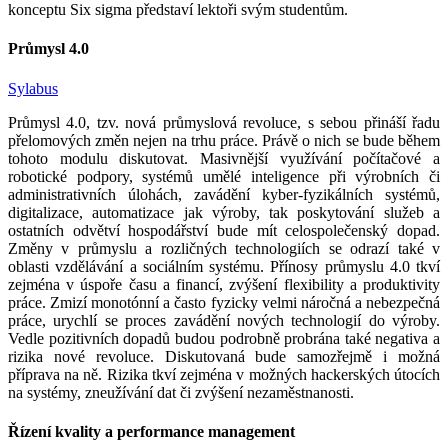
konceptu Six sigma představí lektoři svým studentům.
Průmysl 4.0
Sylabus
Průmysl 4.0, tzv. nová průmyslová revoluce, s sebou přináší řadu
přelomových změn nejen na trhu práce. Právě o nich se bude během
tohoto modulu diskutovat. Masivnější využívání počítačové a
robotické podpory, systémů umělé inteligence při výrobních či
administrativních úlohách, zavádění kyber-fyzikálních systémů,
digitalizace, automatizace jak výroby, tak poskytování služeb a
ostatních odvětví hospodářství bude mít celospolečenský dopad.
Změny v průmyslu a rozličných technologiích se odrazí také v
oblasti vzdělávání a sociálním systému. Přínosy průmyslu 4.0 tkví
zejména v úspoře času a financí, zvýšení flexibility a produktivity
práce. Zmizí monotónní a často fyzicky velmi náročná a nebezpečná
práce, urychlí se proces zavádění nových technologií do výroby.
Vedle pozitivních dopadů budou podrobně probrána také negativa a
rizika nové revoluce. Diskutovaná bude samozřejmě i možná
příprava na ně. Rizika tkví zejména v možných hackerských útocích
na systémy, zneužívání dat či zvýšení nezaměstnanosti.
Řízení kvality a performance management