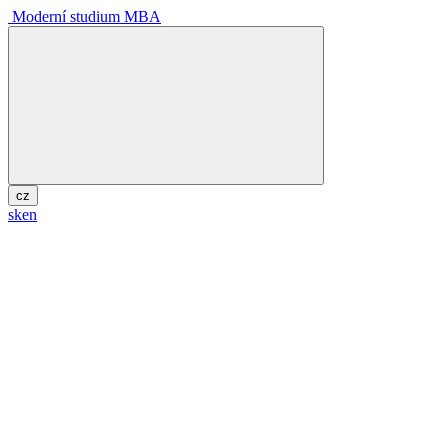
Moderní studium MBA
cz
sk
en