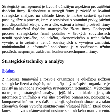
Strategický management je životně důležitým aspektem pro zajištění
úspěchu firmy. Rozhodnutí o strategii firmy je závislé na kvalitní
strategické analýze, na základě které, je možné sestavit správné
postupy, fáze a procesy, které v souvislosti s ostatními prvky, jakými
jsou disponibilní zdroje, vize a cíle, externí a interní prostředí firmy
umožní dosažení úspěchu strategického řízení firmy. Pochopení
procesu strategického řízení podniku v širokých souvislostech
trendů společenského, politického, ekonomického a technického
vývoje, a to zejména trendů souvisejících s vývojem znalostní,
multikulturální a informační společnosti je v současném tržním
prostředí, nesporným základem konkurenceschopnosti firmy.
Strategické techniky a analýzy
Sylabus
Z hlediska fungování a rozvoje organizace je důležitou složkou
strategické řízení a úspěch, neboť případný neúspěch organizace je
závislý na nevhodně zvolených strategických technikách. Výchozím
nástrojem je strategická analýza, jejíž hlavním úkolem je zjistit
informace z vnitřního a vnějšího prostředí organizace, posoudit je,
komparovat informace s dalšími zdroji, vyhodnotit situaci a z takto
získaných údajů vytvořit strukturované výstupní řešení, které bude
korespondovat s plánovanými postupy strategického managementu.