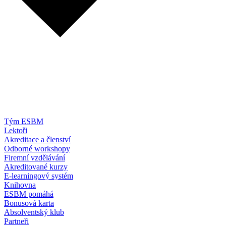
Tým ESBM
Lektoři
Akreditace a členství
Odborné workshopy
Firemní vzdělávání
Akreditované kurzy
E-learningový systém
Knihovna
ESBM pomáhá
Bonusová karta
Absolventský klub
Partneři