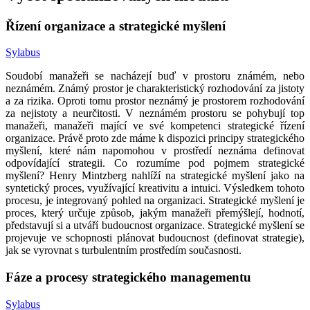
Řízení organizace a strategické myšlení
Sylabus
Soudobí manažeři se nacházejí buď v prostoru známém, nebo
neznámém. Známý prostor je charakteristický rozhodování za jistoty
a za rizika. Oproti tomu prostor neznámý je prostorem rozhodování
za nejistoty a neurčitosti. V neznámém prostoru se pohybují top
manažeři, manažeři mající ve své kompetenci strategické řízení
organizace. Právě proto zde máme k dispozici principy strategického
myšlení, které nám napomohou v prostředí neznáma definovat
odpovídající strategii. Co rozumíme pod pojmem strategické
myšlení? Henry Mintzberg nahlíží na strategické myšlení jako na
syntetický proces, využívající kreativitu a intuici. Výsledkem tohoto
procesu, je integrovaný pohled na organizaci. Strategické myšlení je
proces, který určuje způsob, jakým manažeři přemýšlejí, hodnotí,
představují si a utváří budoucnost organizace. Strategické myšlení se
projevuje ve schopnosti plánovat budoucnost (definovat strategie),
jak se vyrovnat s turbulentním prostředím současnosti.
Fáze a procesy strategického managementu
Sylabus