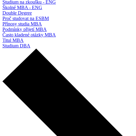
Studium na zkoušku - ENG
Školné MBA - ENG
Double Degree
Proč studovat na ESBM
Přínosy studia MBA
Podmínky přijetí MBA
Často kladené otázky MBA
Titul MBA
Studium DBA