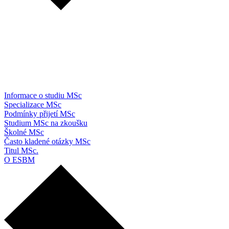
Informace o studiu MSc
Specializace MSc
Podmínky přijetí MSc
Studium MSc na zkoušku
Školné MSc
Často kladené otázky MSc
Titul MSc.
O ESBM