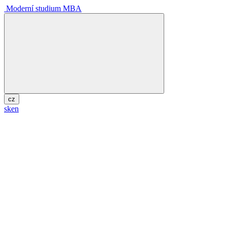
Moderní studium MBA
cz
sk
en