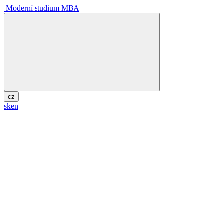
Moderní studium MBA
cz
sk
en