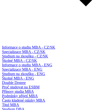
Informace o studiu MBA - CZ/SK
Specializace MBA - CZ/SK
Studium na zkoušku - CZ/SK
Školné MBA - CZ/SK
Informace o studiu MBA - ENG
Specializace MBA - ENG
Studium na zkoušku - ENG
Školné MBA - ENG
Double Degree
Proč studovat na ESBM
Přínosy studia MBA
Podmínky přijetí MBA
Často kladené otázky MBA
Titul MBA
Studium DBA