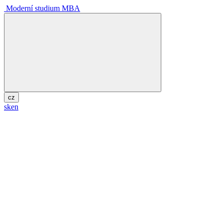
Moderní studium MBA
cz
sk
en