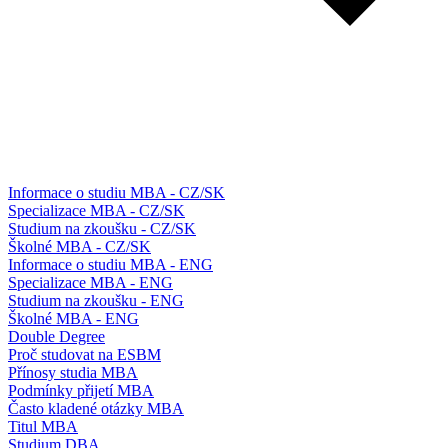
Informace o studiu MBA - CZ/SK
Specializace MBA - CZ/SK
Studium na zkoušku - CZ/SK
Školné MBA - CZ/SK
Informace o studiu MBA - ENG
Specializace MBA - ENG
Studium na zkoušku - ENG
Školné MBA - ENG
Double Degree
Proč studovat na ESBM
Přínosy studia MBA
Podmínky přijetí MBA
Často kladené otázky MBA
Titul MBA
Studium DBA