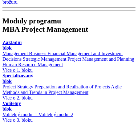
brožuru
Moduly programu
MBA Project Management
Základní
blok
Management
Business Financial Management and Investment
Decisions
Strategic Management
Project Management and Planning
Human Resource Management
Více o 1. bloku
Specializovaný
blok
Project Strategy
Preparation and Realization of Projects
Agile
Methods and Trends in Project Management
Více o 2. bloku
Volitelný
blok
Volitelný modul 1
Volitelný modul 2
Více o 3. bloku