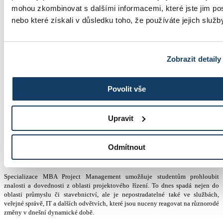
+420 603 836 740
mohou zkombinovat s dalšími informacemi, které jste jim pos
nebo které získali v důsledku toho, že používáte jejich služb
Zobrazit detaily
studium@esbm.cz
Povolit vše
MBA Project Management
Upravit
online
Odmítnout
Master of Business Administration (MBA)
Specializace MBA Project Management umožňuje studentům prohloubit
znalosti a dovednosti z oblasti projektového řízení. To dnes spadá nejen do
oblasti průmyslu či stavebnictví, ale je nepostradatelné také ve službách,
veřejné správě, IT a dalších odvětvích, které jsou nuceny reagovat na různorodé
změny v dnešní dynamické době.