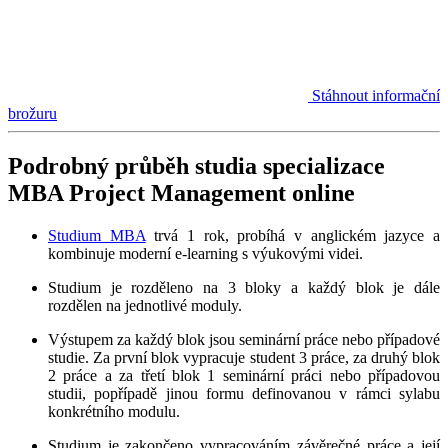
Stáhnout informační
brožuru
Podrobný průběh studia specializace
MBA Project Management online
Studium MBA
trvá 1 rok, probíhá v anglickém jazyce a
kombinuje moderní e-learning s výukovými videi.
Studium je rozděleno na 3 bloky a každý blok je dále
rozdělen na jednotlivé moduly.
Výstupem za každý blok jsou seminární práce nebo případové
studie. Za první blok vypracuje student 3 práce, za druhý blok
2 práce a za třetí blok 1 seminární práci nebo případovou
studii, popřípadě jinou formu definovanou v rámci sylabu
konkrétního modulu.
Studium je zakončeno vypracováním závěrečné práce a její