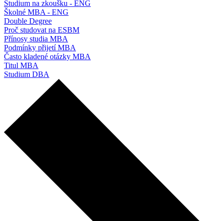
Studium na zkoušku - ENG
Školné MBA - ENG
Double Degree
Proč studovat na ESBM
Přínosy studia MBA
Podmínky přijetí MBA
Často kladené otázky MBA
Titul MBA
Studium DBA