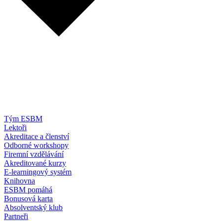
Tým ESBM
Lektoři
Akreditace a členství
Odborné workshopy
Firemní vzdělávání
Akreditované kurzy
E-learningový systém
Knihovna
ESBM pomáhá
Bonusová karta
Absolventský klub
Partneři