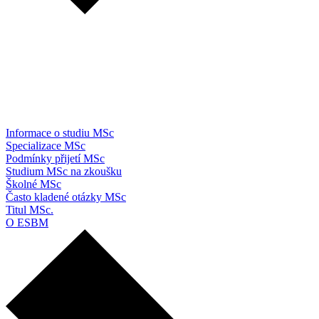
Informace o studiu MSc
Specializace MSc
Podmínky přijetí MSc
Studium MSc na zkoušku
Školné MSc
Často kladené otázky MSc
Titul MSc.
O ESBM