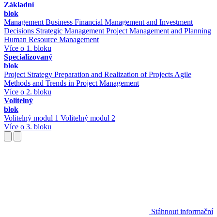
Základní
blok
Management
Business Financial Management and Investment
Decisions
Strategic Management
Project Management and Planning
Human Resource Management
Více o 1. bloku
Specializovaný
blok
Project Strategy
Preparation and Realization of Projects
Agile
Methods and Trends in Project Management
Více o 2. bloku
Volitelný
blok
Volitelný modul 1
Volitelný modul 2
Více o 3. bloku
Stáhnout informační