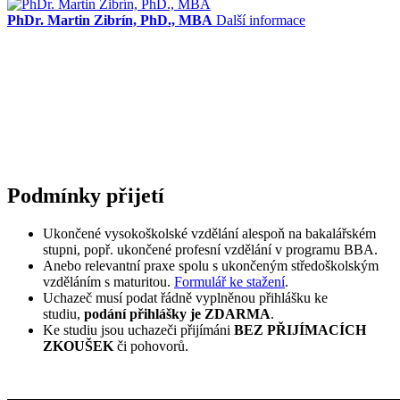
PhDr. Martin Zibrín, PhD., MBA
Další informace
Podmínky přijetí
Ukončené vysokoškolské vzdělání alespoň na bakalářském
stupni, popř. ukončené profesní vzdělání v programu BBA.
Anebo relevantní praxe spolu s ukončeným středoškolským
vzděláním s maturitou.
Formulář ke stažení
.
Uchazeč musí podat řádně vyplněnou přihlášku ke
studiu,
podání přihlášky je ZDARMA
.
Ke studiu jsou uchazeči přijímáni
BEZ PŘIJÍMACÍCH
ZKOUŠEK
či pohovorů.