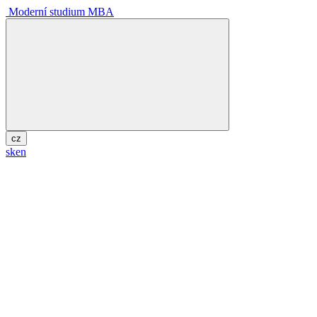
Moderní studium MBA
cz
sk
en