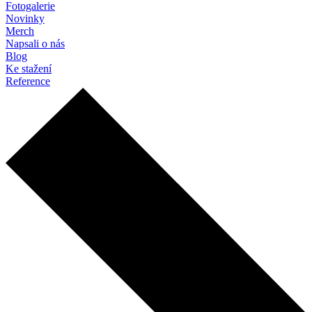
Fotogalerie
Novinky
Merch
Napsali o nás
Blog
Ke stažení
Reference