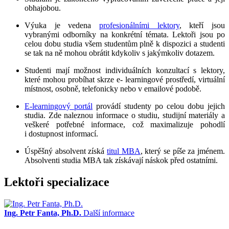
obhajobou.
Výuka je vedena
profesionálními lektory
, kteří jsou
vybranými odborníky na konkrétní témata. Lektoři jsou po
celou dobu studia všem studentům plně k dispozici a studenti
se tak na ně mohou obrátit kdykoliv s jakýmkoliv dotazem.
Studenti mají možnost individuálních konzultací s lektory,
které mohou probíhat skrze e- learningové prostředí, virtuální
místnost, osobně, telefonicky nebo v emailové podobě.
E-learningový portál
provádí studenty po celou dobu jejich
studia. Zde naleznou informace o studiu, studijní materiály a
veškeré potřebné informace, což maximalizuje pohodlí
i dostupnost informací.
Úspěšný absolvent získá
titul MBA
, který se píše za jménem.
Absolventi studia MBA tak získávají náskok před ostatními.
Lektoři specializace
Ing. Petr Fanta, Ph.D.
Další informace