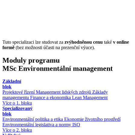
Tuto specializaci lze studovat za
zvýhodněnou cenu
také
v online
formě
(bez možnosti účasti na prezenční výuce).
Moduly programu
MSc Environmentální management
Základní
blok
Projektové řízení
Management lidských zdrojů
Základy
managementu
Finance a ekonomika
Lean Management
Více o 1. bloku
Specializovaný
blok
Environmentální politika a etika
Ekonomie životního prostředí
Environmentální legislativa a normy ISO
Více o 2. bloku