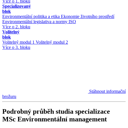
Více o 1. bloku
Specializovaný
blok
Environmentální politika a etika
Ekonomie životního prostředí
Environmentální legislativa a normy ISO
Více o 2. bloku
Volitelný
blok
Volitelný modul 1
Volitelný modul 2
Více o 3. bloku
Stáhnout informační
brožuru
Podrobný průběh studia specializace
MSc Environmentální management