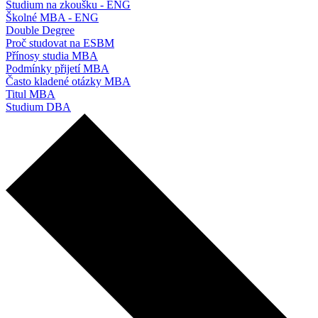
Studium na zkoušku - ENG
Školné MBA - ENG
Double Degree
Proč studovat na ESBM
Přínosy studia MBA
Podmínky přijetí MBA
Často kladené otázky MBA
Titul MBA
Studium DBA