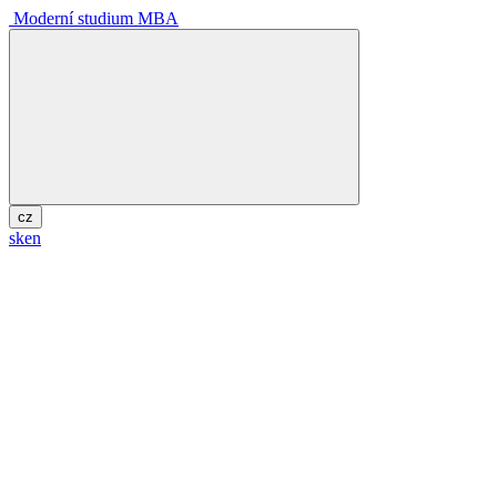
Moderní studium MBA
cz
sk
en