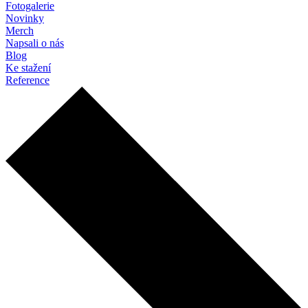
Fotogalerie
Novinky
Merch
Napsali o nás
Blog
Ke stažení
Reference