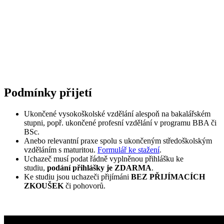
Podmínky přijetí
Ukončené vysokoškolské vzdělání alespoň na bakalářském
stupni, popř. ukončené profesní vzdělání v programu BBA či
BSc.
Anebo relevantní praxe spolu s ukončeným středoškolským
vzděláním s maturitou.
Formulář ke stažení
.
Uchazeč musí podat řádně vyplněnou přihlášku ke
studiu,
podání přihlášky je ZDARMA
.
Ke studiu jsou uchazeči přijímáni
BEZ PŘIJÍMACÍCH
ZKOUŠEK
či pohovorů.