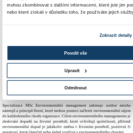
+420 603 836 740
mohou zkombinovat s dalšími informacemi, které jste jim pos
nebo které získali v důsledku toho, že používáte jejich služb
Zobrazit detaily
studium@esbm.cz
Povolit vše
MSc Environmentální
Upravit
management
Odmítnout
Master of Science (MSc)
Specializace MSc Environmentální management zahrnuje soubor mnoha
nástrojů a principů řízení, které mohou pomoci začlenit environmentální zájem
do každodenního chodu organizace. Cílem environmentálního managementu je
sledování dopadů na životní prostředí, které ovlivňují společnosti, přičemž
environmentální dopad je jakákoliv změna v životním prostředí, pozitivní či
negativní, která částečně nebo úplně vyplývá z environmentálního chování.