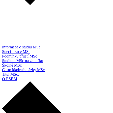
Informace o studiu MSc
Specializace MSc
Podmínky přijetí MSc
Studium MSc na zkoušku
Školné MSc
Často kladené otázky MSc
Titul MSc.
O ESBM