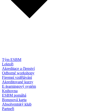
Tým ESBM
Lektoři
Akreditace a členství
Odborné workshopy
Firemní vzdělávání
Akreditované kurzy
E-learningový systém
Knihovna
ESBM pomáhá
Bonusová karta
Absolventský klub
Partneři