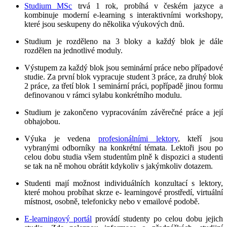
Studium MSc
trvá 1 rok, probíhá v českém jazyce a
kombinuje moderní e-learning s interaktivními workshopy,
které jsou seskupeny do několika výukových dnů.
Studium je rozděleno na 3 bloky a každý blok je dále
rozdělen na jednotlivé moduly.
Výstupem za každý blok jsou seminární práce nebo případové
studie. Za první blok vypracuje student 3 práce, za druhý blok
2 práce, za třetí blok 1 seminární práci, popřípadě jinou formu
definovanou v rámci sylabu konkrétního modulu.
Studium je zakončeno vypracováním závěrečné práce a její
obhajobou.
Výuka je vedena
profesionálními lektory
, kteří jsou
vybranými odborníky na konkrétní témata. Lektoři jsou po
celou dobu studia všem studentům plně k dispozici a studenti
se tak na ně mohou obrátit kdykoliv s jakýmkoliv dotazem.
Studenti mají možnost individuálních konzultací s lektory,
které mohou probíhat skrze e- learningové prostředí, virtuální
místnost, osobně, telefonicky nebo v emailové podobě.
E-learningový portál
provádí studenty po celou dobu jejich