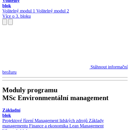
Volitelný
blok
Volitelný modul 1
Volitelný modul 2
Více o 3. bloku
Stáhnout informační
brožuru
Moduly programu
MSc Environmentální management
Základní
blok
Projektové řízení
Management lidských zdrojů
Základy
managementu
Finance a ekonomika
Lean Management