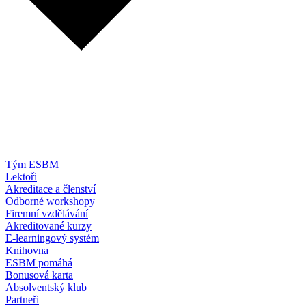
Tým ESBM
Lektoři
Akreditace a členství
Odborné workshopy
Firemní vzdělávání
Akreditované kurzy
E-learningový systém
Knihovna
ESBM pomáhá
Bonusová karta
Absolventský klub
Partneři