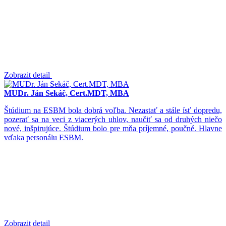
Zobrazit detail
MUDr. Ján Sekáč, Cert.MDT, MBA
Štúdium na ESBM bola dobrá voľba. Nezastať a stále ísť dopredu,
pozerať sa na veci z viacerých uhlov, naučiť sa od druhých niečo
nové, inšpirujúce. Štúdium bolo pre mňa príjemné, poučné. Hlavne
vďaka personálu ESBM.
Zobrazit detail