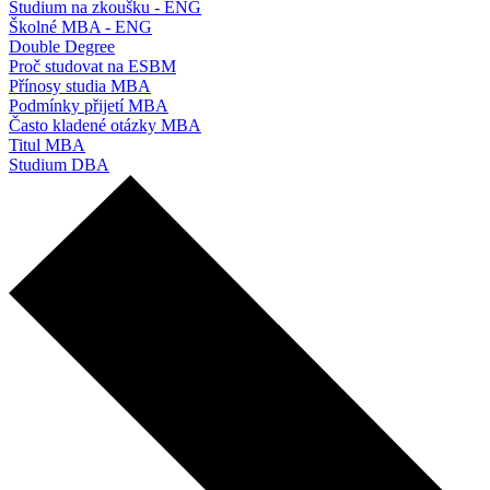
Studium na zkoušku - ENG
Školné MBA - ENG
Double Degree
Proč studovat na ESBM
Přínosy studia MBA
Podmínky přijetí MBA
Často kladené otázky MBA
Titul MBA
Studium DBA