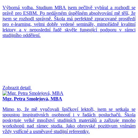
Výborná volba. Studium MBA jsem pečlivě vybíral a rozhodl se
právě pro ESBM. Po nedávném úspěšném absolvování mě těší, že
jsem se rozhodl správně. Škola má perfektně zpracované prostředí
pro e-learning, velmi dobře vedené semináře, mimořádně kvalitní
lektory a v neposlední řadě skvěle fungující podporu v rámci
studijního oddělení.
Zobrazit detail
Mgr. Petra Smolejová, MBA
Mimo to, že mě vyučovali špičkoví lektoři, jsem se setkala se
spoustou inspirativních osobností i v řadách posluchačů. Škola
poskytuje velké množství studijních materiálů a zařizuje mnoho
workshopů nad rámec studia. Jako obrovské pozitivum vnímám
vždy vstřícné a usměvavé studijní referentky.