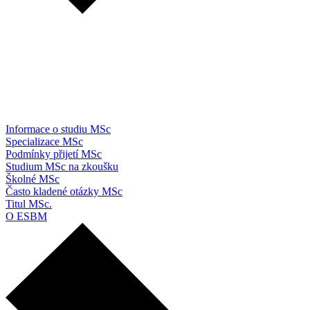
Informace o studiu MSc
Specializace MSc
Podmínky přijetí MSc
Studium MSc na zkoušku
Školné MSc
Často kladené otázky MSc
Titul MSc.
O ESBM