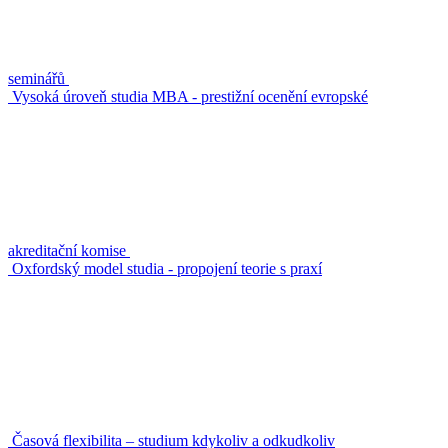
seminářů
Vysoká úroveň studia MBA - prestižní ocenění evropské
akreditační komise
Oxfordský model studia - propojení teorie s praxí
Časová flexibilita – studium kdykoliv a odkudkoliv