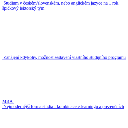
Studium v českém/slovenském, nebo anglickém jazyce na 1 rok,
špičkový lektorský tým
Zahájení kdykoliv, možnost sestavení vlastního studijního programu
MBA
Nejmodernější forma studia - kombinace e-learningu a prezenčních