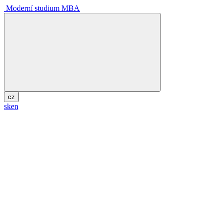
Moderní studium MBA
cz
sk
en